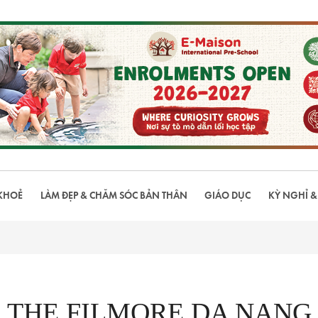
KHOẺ
LÀM ĐẸP & CHĂM SÓC BẢN THÂN
GIÁO DỤC
KỲ NGHỈ &
THE FILMORE DA NANG