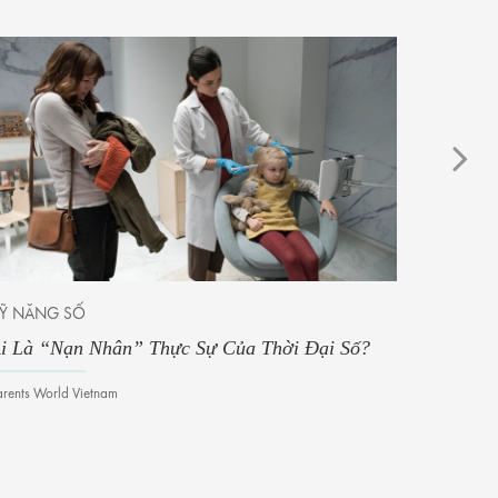
Ỹ NĂNG SỐ
Ý TƯỞNG
i Là “Nạn Nhân” Thực Sự Của Thời Đại Số?
Chế Tạo
arents World Vietnam
Thảo Nguy