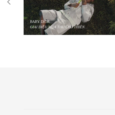
BABY DIOR
GIAI ĐIỆU MÙA THU CHO THIÊN
THẦN NHỎ