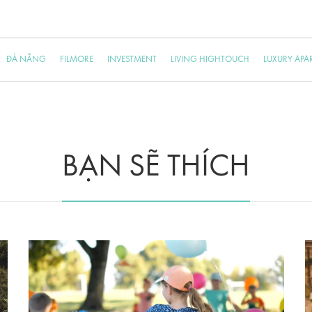
ĐÀ NẴNG
FILMORE
INVESTMENT
LIVING HIGHTOUCH
LUXURY APA
BẠN SẼ THÍCH