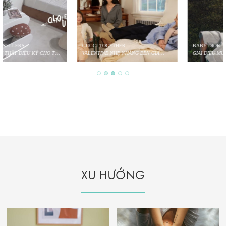
GUCCI TOGETHER
BABY DIOR
VALENTINE NHẸ NHÀNG BÊN GIA
GIAI ĐIỆU MÙA THU CHO THIÊN THẦN
ĐÌNH
NHỎ
XU HƯỚNG