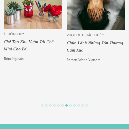
VƯỢT QUA THÁCH THỨC
ế
Chữa Lành Những Tổn Thương
Cảm Xúc
Parents World Vietnam
BÍ QUYẾT GIÁO DỤC
10 Bí Quyết Học Tập Để Đồ
Hành Cùng Con
Tran Nguyen