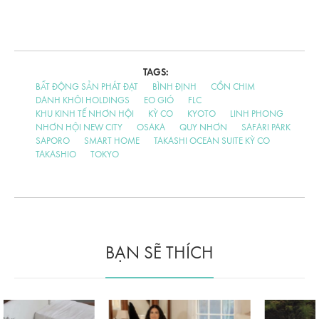
TAGS:
BẤT ĐỘNG SẢN PHÁT ĐẠT
BÌNH ĐỊNH
CỒN CHIM
DANH KHÔI HOLDINGS
EO GIÓ
FLC
KHU KINH TẾ NHƠN HỘI
KỲ CO
KYOTO
LINH PHONG
NHƠN HỘI NEW CITY
OSAKA
QUY NHƠN
SAFARI PARK
SAPORO
SMART HOME
TAKASHI OCEAN SUITE KỲ CO
TAKASHIO
TOKYO
BẠN SẼ THÍCH