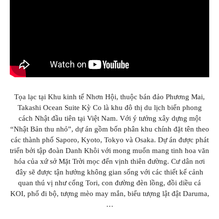
GIÁO DỤC
KỲ NGHỈ & ĐIỂM ĐẾN
QUÀ TẶNG & SỰ KIỆN
LIÊN HỆ
Tọa lạc tại Khu kinh tế Nhơn Hội, thuộc bán đảo Phương Mai,
Takashi Ocean Suite Kỳ Co là khu đô thị du lịch biển phong
cách Nhật đầu tiên tại Việt Nam. Với ý tưởng xây dựng một
“Nhật Bản thu nhỏ”, dự án gồm bốn phân khu chính đặt tên theo
các thành phố Saporo, Kyoto, Tokyo và Osaka. Dự án được phát
triển bởi tập đoàn Danh Khôi với mong muốn mang tinh hoa văn
hóa của xứ sở Mặt Trời mọc đến vịnh thiên đường. Cư dân nơi
đây sẽ được tận hưởng không gian sống với các thiết kế cảnh
quan thú vị như cổng Tori, con đường đèn lồng, đồi diều cá
KOI, phố đi bộ, tượng mèo may mắn, biểu tượng lật đật Daruma,
…