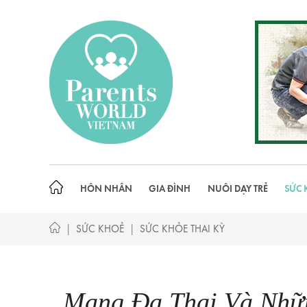
Skip
to
content
HÔN NHÂN
GIA ĐÌNH
NUÔI DẠY TRẺ
SỨC 
|
|
SỨC KHOẺ
SỨC KHỎE THAI KỲ
Mang Đa Thai Và Nhữ