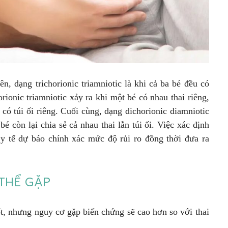
ên, dạng trichorionic triamniotic là khi cả ba bé đều có
orionic triamniotic xảy ra khi một bé có nhau thai riêng,
 có túi ối riêng. Cuối cùng, dạng dichorionic diamniotic
 bé còn lại chia sẻ cả nhau thai lẫn túi ối. Việc xác định
ũ y tế dự báo chính xác mức độ rủi ro đồng thời đưa ra
THỂ GẶP
tốt, nhưng nguy cơ gặp biến chứng sẽ cao hơn so với thai