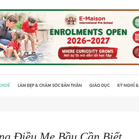
KHOẺ
LÀM ĐẸP & CHĂM SÓC BẢN THÂN
GIÁO DỤC
KỲ NGHỈ &
ng Điều Mẹ Bầu Cần Biết