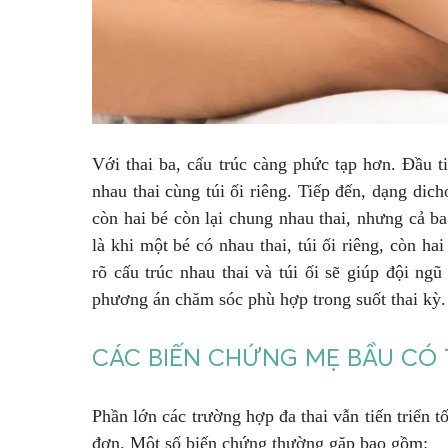
Với thai ba, cấu trúc càng phức tạp hơn. Đầu ti
nhau thai cùng túi ối riêng. Tiếp đến, dạng dich
còn hai bé còn lại chung nhau thai, nhưng cả ba
là khi một bé có nhau thai, túi ối riêng, còn hai
rõ cấu trúc nhau thai và túi ối sẽ giúp đội ng
phương án chăm sóc phù hợp trong suốt thai kỳ.
CÁC BIẾN CHỨNG MẸ BẦU CÓ 
Phần lớn các trường hợp đa thai vẫn tiến triển 
đơn. Một số biến chứng thường gặp bao gồm: