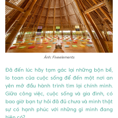
GIÁO DỤC
KỲ NGHỈ & ĐIỂM ĐẾN
QUÀ TẶNG & SỰ KIỆN
LIÊN HỆ
Ảnh: Fiveelements
Đã đến lúc hãy tạm gác lại những bộn bề,
lo toan của cuộc sống để đến một nơi an
yên mở đầu hành trình tìm lại chính mình.
Giữa công việc, cuộc sống và gia đình, có
bao giờ bạn tự hỏi đã đủ chưa và mình thật
sự có hạnh phúc với những gì mình đang
hiện có?