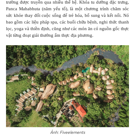
trường được truyền qua nhiều thế hệ. Khóa tu dưỡng đặc trưng,
Panca Mahabhuta (năm yếu tố), là một chương trình chăm sóc
sức khỏe thay đổi cuộc sống để trẻ hóa, bổ sung và kết nối. Nó
bao gồm các liệu pháp spa, các buổi chữa bệnh, nghi thức thanh
lọc, yoga và thiền định, cũng như các món ăn có nguồn gốc thực
vật từng đoạt giải thưởng ẩm thực địa phương.
Ảnh: Fiveelements