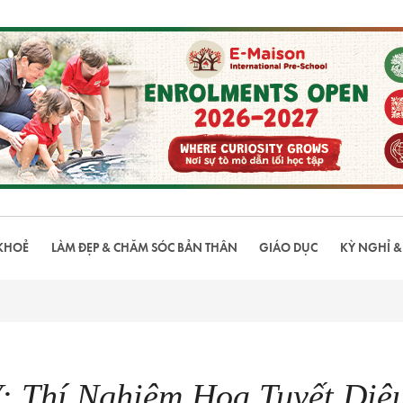
KHOẺ
LÀM ĐẸP & CHĂM SÓC BẢN THÂN
GIÁO DỤC
KỲ NGHỈ &
: Thí Nghiệm Hoa Tuyết Diệ