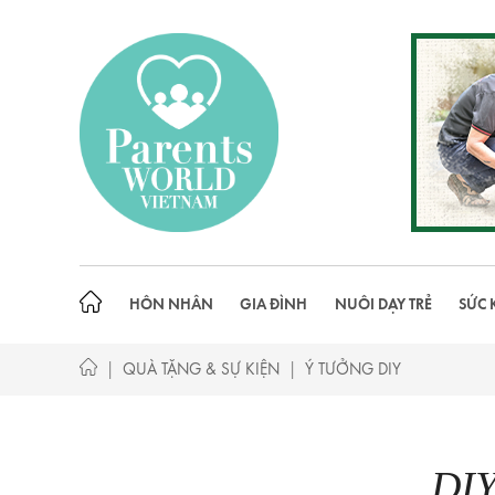
Skip
to
content
HÔN NHÂN
GIA ĐÌNH
NUÔI DẠY TRẺ
SỨC 
|
|
QUÀ TẶNG & SỰ KIỆN
Ý TƯỞNG DIY
DIY