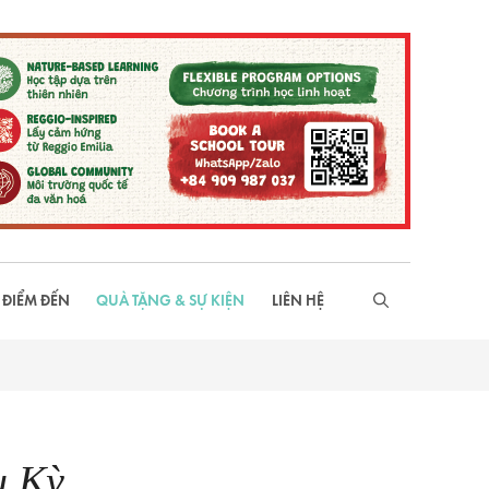
 ĐIỂM ĐẾN
QUÀ TẶNG & SỰ KIỆN
LIÊN HỆ
u Kỳ