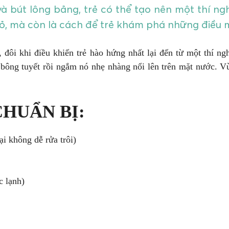
à bút lông bảng, trẻ có thể tạo nên một thí n
ỏ, mà còn là cách để trẻ khám phá những điều m
đôi khi điều khiến trẻ hào hứng nhất lại đến từ một thí ng
t bông tuyết rồi ngắm nó nhẹ nhàng nổi lên trên mặt nước. V
HUẨN BỊ:
i không dễ rửa trôi)
c lạnh)