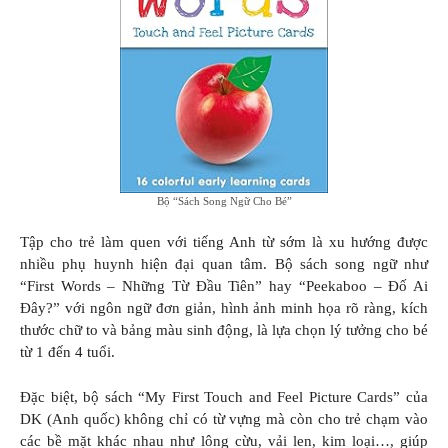
Bộ “Sách Song Ngữ Cho Bé”
Tập cho trẻ làm quen với tiếng Anh từ sớm là xu hướng được
nhiều phụ huynh hiện đại quan tâm. Bộ sách song ngữ như
“First Words – Những Từ Đầu Tiên” hay “Peekaboo – Đố Ai
Đây?” với ngôn ngữ đơn giản, hình ảnh minh họa rõ ràng, kích
thước chữ to và bảng màu sinh động, là lựa chọn lý tưởng cho bé
từ 1 đến 4 tuổi.
Đặc biệt, bộ sách “My First Touch and Feel Picture Cards” của
DK (Anh quốc) không chỉ có từ vựng mà còn cho trẻ chạm vào
các bề mặt khác nhau như lông cừu, vải len, kim loại…, giúp