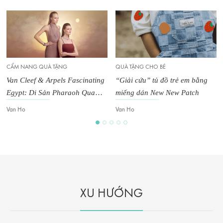
CẨM NANG QUÀ TẶNG
QUÀ TẶNG CHO BÉ
Van Cleef & Arpels Fascinating
“Giải cứu” tủ đồ trẻ em bằng
Egypt: Di Sản Pharaoh Qua
miếng dán New New Patch
Lăng Kính Của Haute Joaillerie
Van Ho
Van Ho
XU HƯỚNG