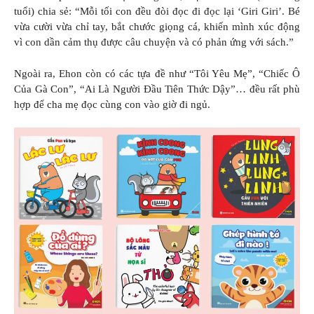
tuổi) chia sẻ: “Mỗi tối con đều đòi đọc đi đọc lại ‘Giri Giri’. Bé
vừa cười vừa chỉ tay, bắt chước giọng cá, khiến mình xúc động
vì con dần cảm thụ được câu chuyện và có phản ứng với sách.”
Ngoài ra, Ehon còn có các tựa đề như “Tôi Yêu Mẹ”, “Chiếc Ô
Của Gà Con”, “Ai Là Người Đầu Tiên Thức Dậy”… đều rất phù
hợp để cha mẹ đọc cùng con vào giờ đi ngủ.