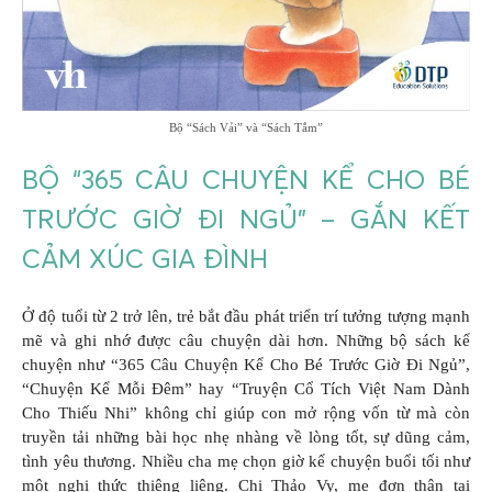
Bộ “Sách Vải” và “Sách Tắm”
BỘ “365 CÂU CHUYỆN KỂ CHO BÉ
TRƯỚC GIỜ ĐI NGỦ” – GẮN KẾT
CẢM XÚC GIA ĐÌNH
Ở độ tuổi từ 2 trở lên, trẻ bắt đầu phát triển trí tưởng tượng mạnh
mẽ và ghi nhớ được câu chuyện dài hơn. Những bộ sách kể
chuyện như “365 Câu Chuyện Kể Cho Bé Trước Giờ Đi Ngủ”,
“Chuyện Kể Mỗi Đêm” hay “Truyện Cổ Tích Việt Nam Dành
Cho Thiếu Nhi” không chỉ giúp con mở rộng vốn từ mà còn
truyền tải những bài học nhẹ nhàng về lòng tốt, sự dũng cảm,
tình yêu thương. Nhiều cha mẹ chọn giờ kể chuyện buổi tối như
một nghi thức thiêng liêng. Chị Thảo Vy, mẹ đơn thân tại