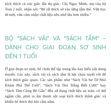
kích thích cả xúc giác lẫn thị giác. Chị Ngọc Minh, mẹ của bé
Tom 2 tuổi, nhận xét: “Bé rất thích sờ vào từng tấm thẻ. Vừa học
từ mới, vừa cảm nhận chất liệu nên nhớ lâu hơn nhiều.”
BỘ “SÁCH VẢI” VÀ “SÁCH TẮM” –
DÀNH CHO GIAI ĐOẠN SƠ SINH
ĐẾN 1 TUỔI
Ở giai đoạn sơ sinh, bé chưa thể tập trung lâu hay hiểu nội dung
truyện. Lúc này, sách vải và sách tắm là lựa chọn tuyệt vời để
kích thích giác quan. Các sản phẩm như “Sách Vải Sư Tử Nhỏ
Khám Phá Thế Giới”, “Sách Vải Thỏ Trắng Biết Cười” hay
“Sách Tắm Cùng Bé Gấu” đều sử dụng chất liệu an toàn, có thể
ngậm cắn, phát ra âm thanh sột soạt kích thích thính giác và
khiến bé thích thú khi cầm nắm.