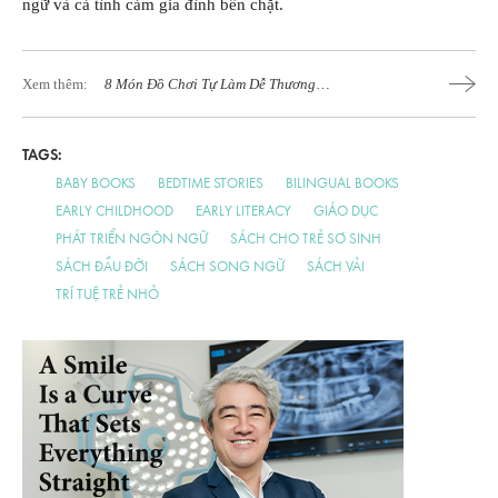
ngữ và cả tình cảm gia đình bền chặt.
Xem thêm:
8 Món Đồ Chơi Tự Làm Dễ Thương
Cho Bé
TAGS:
BABY BOOKS
BEDTIME STORIES
BILINGUAL BOOKS
EARLY CHILDHOOD
EARLY LITERACY
GIÁO DỤC
PHÁT TRIỂN NGÔN NGỮ
SÁCH CHO TRẺ SƠ SINH
SÁCH ĐẦU ĐỜI
SÁCH SONG NGỮ
SÁCH VẢI
TRÍ TUỆ TRẺ NHỎ