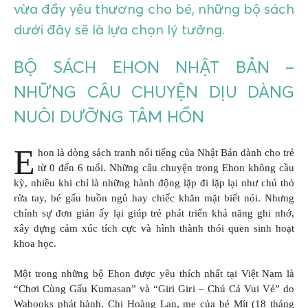
vừa đầy yêu thương cho bé, những bộ sách
dưới đây sẽ là lựa chọn lý tưởng.
BỘ SÁCH EHON NHẬT BẢN –
NHỮNG CÂU CHUYỆN DỊU DÀNG
NUÔI DƯỠNG TÂM HỒN
E
hon là dòng sách tranh nổi tiếng của Nhật Bản dành cho trẻ
từ 0 đến 6 tuổi. Những câu chuyện trong Ehon không cầu
kỳ, nhiều khi chỉ là những hành động lặp đi lặp lại như chú thỏ
rửa tay, bé gấu buồn ngủ hay chiếc khăn mặt biết nói. Nhưng
chính sự đơn giản ấy lại giúp trẻ phát triển khả năng ghi nhớ,
xây dựng cảm xúc tích cực và hình thành thói quen sinh hoạt
khoa học.
Một trong những bộ Ehon được yêu thích nhất tại Việt Nam là
“Chơi Cùng Gấu Kumasan” và “Giri Giri – Chú Cá Vui Vẻ” do
Wabooks phát hành. Chị Hoàng Lan, mẹ của bé Mít (18 tháng