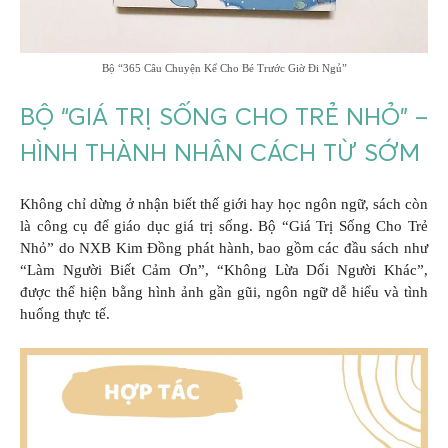
Bộ “365 Câu Chuyện Kể Cho Bé Trước Giờ Đi Ngủ”
BỘ “GIÁ TRỊ SỐNG CHO TRẺ NHỎ” –
HÌNH THÀNH NHÂN CÁCH TỪ SỚM
Không chỉ dừng ở nhận biết thế giới hay học ngôn ngữ, sách còn
là công cụ để giáo dục giá trị sống. Bộ “Giá Trị Sống Cho Trẻ
Nhỏ” do NXB Kim Đồng phát hành, bao gồm các đầu sách như
“Làm Người Biết Cảm Ơn”, “Không Lừa Dối Người Khác”,
được thể hiện bằng hình ảnh gần gũi, ngôn ngữ dễ hiểu và tình
huống thực tế.