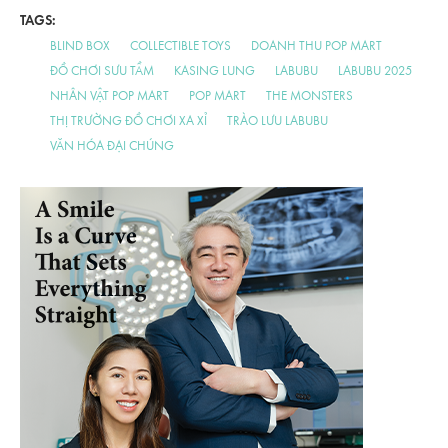
TAGS:
BLIND BOX
COLLECTIBLE TOYS
DOANH THU POP MART
ĐỒ CHƠI SƯU TẦM
KASING LUNG
LABUBU
LABUBU 2025
NHÂN VẬT POP MART
POP MART
THE MONSTERS
THỊ TRƯỜNG ĐỒ CHƠI XA XỈ
TRÀO LƯU LABUBU
VĂN HÓA ĐẠI CHÚNG