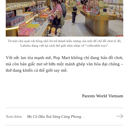
Từ một chú quái vật bông nhỏ bé trở thành biểu tượng của một đế chế đồ chơi tỷ đô,
Labubu đang viết lại cách thế giới nhìn nhận về “collectible toys”.
Với sức lan tỏa mạnh mẽ, Pop Mart không chỉ đang bán đồ chơi,
mà còn bán giấc mơ sở hữu một mảnh ghép văn hóa đại chúng –
thứ đang khiến cả thế giới say mê.
Parents World Vietnam
Xem thêm:
Mẹ Cô Dâu Toả Sáng Cùng Phong
Cách Thời Trang Cưới Cao Cấp