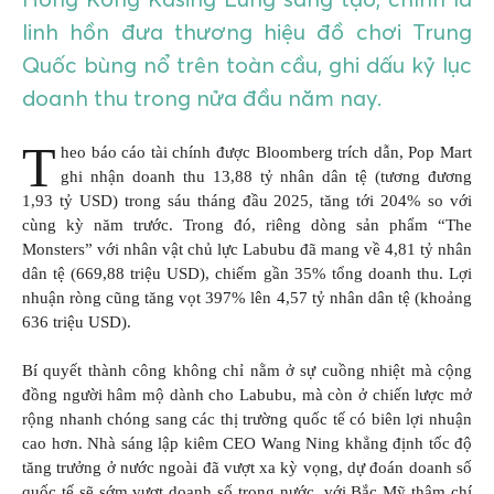
linh hồn đưa thương hiệu đồ chơi Trung
Quốc bùng nổ trên toàn cầu, ghi dấu kỷ lục
doanh thu trong nửa đầu năm nay.
T
heo báo cáo tài chính được Bloomberg trích dẫn, Pop Mart
ghi nhận doanh thu 13,88 tỷ nhân dân tệ (tương đương
1,93 tỷ USD) trong sáu tháng đầu 2025, tăng tới 204% so với
cùng kỳ năm trước. Trong đó, riêng dòng sản phẩm “The
Monsters” với nhân vật chủ lực Labubu đã mang về 4,81 tỷ nhân
dân tệ (669,88 triệu USD), chiếm gần 35% tổng doanh thu. Lợi
nhuận ròng cũng tăng vọt 397% lên 4,57 tỷ nhân dân tệ (khoảng
636 triệu USD).
Bí quyết thành công không chỉ nằm ở sự cuồng nhiệt mà cộng
đồng người hâm mộ dành cho Labubu, mà còn ở chiến lược mở
rộng nhanh chóng sang các thị trường quốc tế có biên lợi nhuận
cao hơn. Nhà sáng lập kiêm CEO Wang Ning khẳng định tốc độ
tăng trưởng ở nước ngoài đã vượt xa kỳ vọng, dự đoán doanh số
quốc tế sẽ sớm vượt doanh số trong nước, với Bắc Mỹ thậm chí