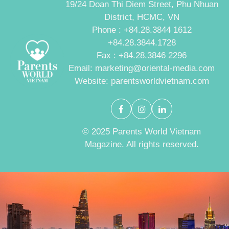
19/24 Doan Thi Diem Street, Phu Nhuan
District, HCMC, VN
Phone : +84.28.3844 1612
+84.28.3844.1728
Fax : +84.28.3846 2296
Email: marketing@oriental-media.com
Website: parentsworldvietnam.com
© 2025 Parents World Vietnam
Magazine. All rights reserved.