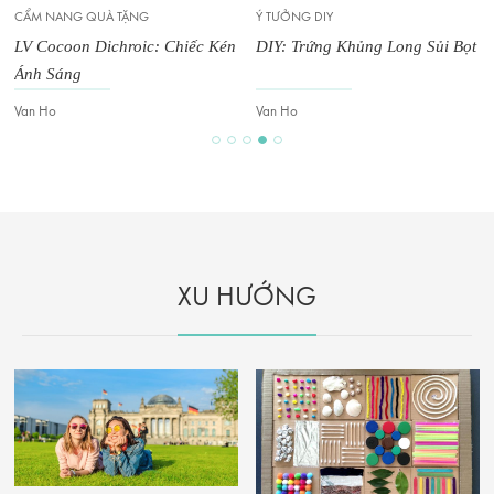
CẨM NANG QUÀ TẶNG
Ý TƯỞNG DIY
LV Cocoon Dichroic: Chiếc Kén
DIY: Trứng Khủng Long Sủi Bọt
Ánh Sáng
Van Ho
Van Ho
XU HƯỚNG