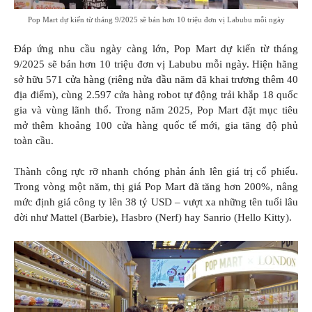
Pop Mart dự kiến từ tháng 9/2025 sẽ bán hơn 10 triệu đơn vị Labubu mỗi ngày
Đáp ứng nhu cầu ngày càng lớn, Pop Mart dự kiến từ tháng
9/2025 sẽ bán hơn 10 triệu đơn vị Labubu mỗi ngày. Hiện hãng
sở hữu 571 cửa hàng (riêng nửa đầu năm đã khai trương thêm 40
địa điểm), cùng 2.597 cửa hàng robot tự động trải khắp 18 quốc
gia và vùng lãnh thổ. Trong năm 2025, Pop Mart đặt mục tiêu
mở thêm khoảng 100 cửa hàng quốc tế mới, gia tăng độ phủ
toàn cầu.
Thành công rực rỡ nhanh chóng phản ánh lên giá trị cổ phiếu.
Trong vòng một năm, thị giá Pop Mart đã tăng hơn 200%, nâng
mức định giá công ty lên 38 tỷ USD – vượt xa những tên tuổi lâu
đời như Mattel (Barbie), Hasbro (Nerf) hay Sanrio (Hello Kitty).