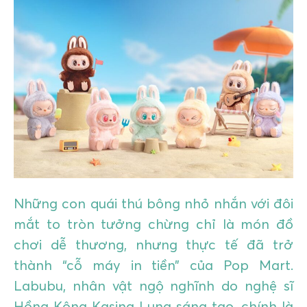
GIÁO DỤC
KỲ NGHỈ & ĐIỂM ĐẾN
QUÀ TẶNG & SỰ KIỆN
LIÊN HỆ
Những con quái thú bông nhỏ nhắn với đôi
mắt to tròn tưởng chừng chỉ là món đồ
chơi dễ thương, nhưng thực tế đã trở
thành “cỗ máy in tiền” của Pop Mart.
Labubu, nhân vật ngộ nghĩnh do nghệ sĩ
Hồng Kông Kasing Lung sáng tạo, chính là