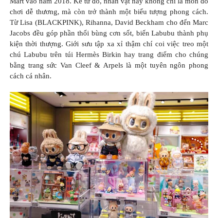
Mart vào năm 2018. Kể từ đó, nhân vật này không chỉ là món đồ
chơi dễ thương, mà còn trở thành một biểu tượng phong cách.
Từ Lisa (BLACKPINK), Rihanna, David Beckham cho đến Marc
Jacobs đều góp phần thổi bùng cơn sốt, biến Labubu thành phụ
kiện thời thượng. Giới sưu tập xa xỉ thậm chí coi việc treo một
chú Labubu trên túi Hermès Birkin hay trang điểm cho chúng
bằng trang sức Van Cleef & Arpels là một tuyên ngôn phong
cách cá nhân.