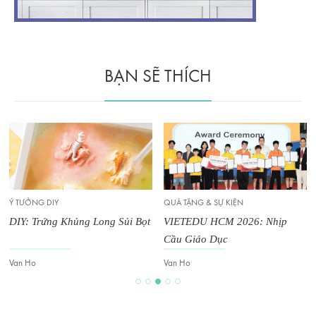
BẠN SẼ THÍCH
QUÀ TẶNG & SỰ KIỆN
QUÀ TẶNG & SỰ KIỆN
VIETEDU HCM 2026: Nhịp
VIETEDU HCM 2026 Ghi Dấu
Cầu Giáo Dục
Sức Hút Của Giáo Dục Hiện
Đại
Van Ho
Van Ho