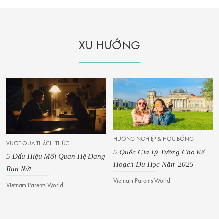
XU HƯỚNG
HƯỚNG NGHIỆP & HỌC BỔNG
5 Quốc Gia Lý Tưởng Cho Kế
Ý TƯỞNG DIY
Hoạch Du Học Năm 2025
8 Món Đồ Chơi Tự Làm Dễ
Thương Cho Bé
Vietnam Parents World
Mỹ Hiền