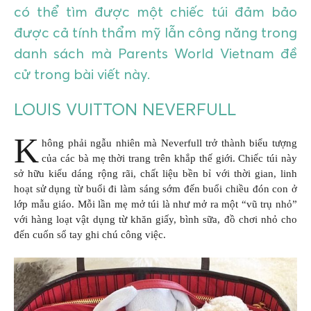
có thể tìm được một chiếc túi đảm bảo
được cả tính thẩm mỹ lẫn công năng trong
danh sách mà Parents World Vietnam đề
cử trong bài viết này.
LOUIS VUITTON NEVERFULL
K
hông phải ngẫu nhiên mà Neverfull trở thành biểu tượng
của các bà mẹ thời trang trên khắp thế giới. Chiếc túi này
sở hữu kiểu dáng rộng rãi, chất liệu bền bỉ với thời gian, linh
hoạt sử dụng từ buổi đi làm sáng sớm đến buổi chiều đón con ở
lớp mẫu giáo. Mỗi lần mẹ mở túi là như mở ra một “vũ trụ nhỏ”
với hàng loạt vật dụng từ khăn giấy, bình sữa, đồ chơi nhỏ cho
đến cuốn sổ tay ghi chú công việc.