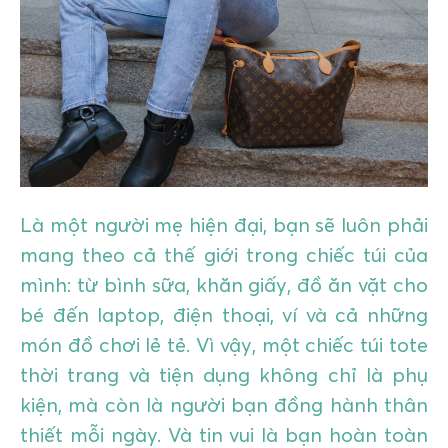
GIÁO DỤC
KỲ NGHỈ & ĐIỂM ĐẾN
QUÀ TẶNG & SỰ KIỆN
LIÊN HỆ
Là một người mẹ hiện đại, bạn sẽ luôn phải
mang theo cả thế giới trong chiếc túi của
mình: từ bình sữa, khăn giấy, đồ ăn vặt cho
bé đến laptop, điện thoại, ví và cả những
món đồ chơi lẻ tẻ. Vì vậy, một chiếc túi tote
thời trang và tiện dụng không chỉ là phụ
kiện, mà còn là người bạn đồng hành thân
thiết mỗi ngày. Và tin vui là bạn hoàn toàn