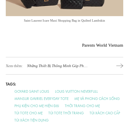
Saint Laurent Icare Maxi Shopping Bag in Quilted Lambskin
Parents World Vietnam
Xem thêm:
Những Thiết Bị Thông Minh Góp Phần
Bảo Vệ Bé
TAGS:
GOYARD SAINT LOUIS
LOUIS VUITTON NEVERFULL
MANSUR GAVRIEL EVERYDAY TOTE
MẸ VÀ PHONG CÁCH SỐNG
PHỤ KIỆN CHO MẸ HIỆN ĐẠI
THỜI TRANG CHO MẸ
TÚI TOTE CHO MẸ
TÚI TOTE THỜI TRANG
TÚI XÁCH CAO CẤP
TÚI XÁCH TIỆN DỤNG