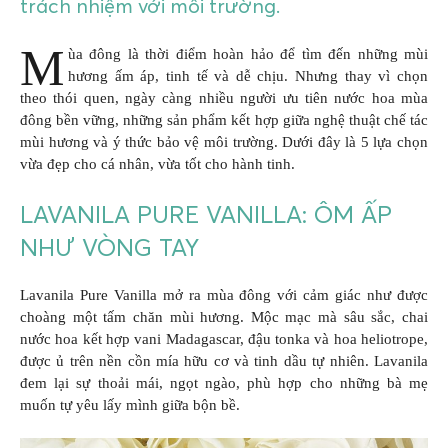
trách nhiệm với môi trường.
M
ùa đông là thời điểm hoàn hảo để tìm đến những mùi
hương ấm áp, tinh tế và dễ chịu. Nhưng thay vì chọn
theo thói quen, ngày càng nhiều người ưu tiên nước hoa mùa
đông bền vững, những sản phẩm kết hợp giữa nghệ thuật chế tác
mùi hương và ý thức bảo vệ môi trường. Dưới đây là 5 lựa chọn
vừa đẹp cho cá nhân, vừa tốt cho hành tinh.
LAVANILA PURE VANILLA: ÔM ẤP
NHƯ VÒNG TAY
Lavanila Pure Vanilla mở ra mùa đông với cảm giác như được
choàng một tấm chăn mùi hương. Mộc mạc mà sâu sắc, chai
nước hoa kết hợp vani Madagascar, đậu tonka và hoa heliotrope,
được ủ trên nền cồn mía hữu cơ và tinh dầu tự nhiên. Lavanila
đem lại sự thoải mái, ngọt ngào, phù hợp cho những bà mẹ
muốn tự yêu lấy mình giữa bộn bề.