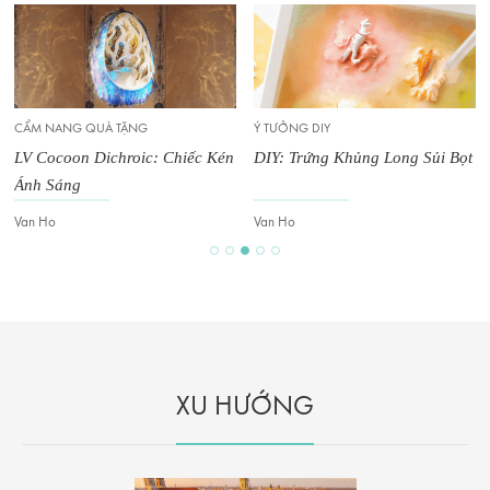
CẨM NANG QUÀ TẶNG
Ý TƯỞNG DIY
LV Cocoon Dichroic: Chiếc Kén
DIY: Trứng Khủng Long Sủi Bọt
Ánh Sáng
Van Ho
Van Ho
XU HƯỚNG