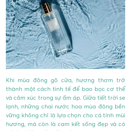
GIÁO DỤC
KỲ NGHỈ & ĐIỂM ĐẾN
QUÀ TẶNG & SỰ KIỆN
LIÊN HỆ
Khi mùa đông gõ cửa, hương thơm trở
thành một cách tinh tế để bao bọc cơ thể
và cảm xúc trong sự ấm áp. Giữa tiết trời se
lạnh, những chai nước hoa mùa đông bền
vững không chỉ là lựa chọn cho cá tính mùi
hương, mà còn là cam kết sống đẹp và có