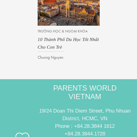
TRƯỜNG HỌC & NGOẠI KHÓA
10 Thành Phố Du Học Tốt Nhất
Cho Con Trẻ
Chuong Nguyen
PARENTS WORLD
VIETNAM
19/24 Doan Thi Diem Street, Phu Nhuan
District, HCMC, VN
Phone : +84.28.3844 1612
+84.28.3844.1728