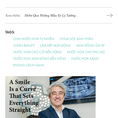
Xem thêm:
Điểm Qua Những Mẫu Xe Lý Tưởng
Cho Gia Đình Có Trẻ Em
TAGS:
CHAI NƯỚC HOA TỰ NHIÊN
CHĂM SÓC BẢN THÂN
CLEAN BEAUTY
LÀM ĐẸP MÙA ĐÔNG
MÙA ĐÔNG ẤM ÁP
NƯỚC HOA CAO CẤP BỀN VỮNG
NƯỚC HOA CHO PHỤ NỮ
NƯỚC HOA MÙA ĐÔNG BỀN VỮNG
NƯỚC HOA XANH
PHONG CÁCH XANH