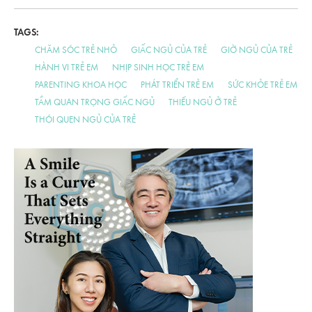
Giai Đoạn
TAGS:
CHĂM SÓC TRẺ NHỎ
GIẤC NGỦ CỦA TRẺ
GIỜ NGỦ CỦA TRẺ
HÀNH VI TRẺ EM
NHỊP SINH HỌC TRẺ EM
PARENTING KHOA HỌC
PHÁT TRIỂN TRẺ EM
SỨC KHỎE TRẺ EM
TẦM QUAN TRỌNG GIẤC NGỦ
THIẾU NGỦ Ở TRẺ
THÓI QUEN NGỦ CỦA TRẺ