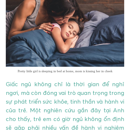
GIÁO DỤC
KỲ NGHỈ & ĐIỂM ĐẾN
QUÀ TẶNG & SỰ KIỆN
LIÊN HỆ
Pretty little girl is sleeping in bed at home, mom is kissing her in cheek
Giấc ngủ không chỉ là thời gian để nghỉ
ngơi, mà còn đóng vai trò quan trọng trong
sự phát triển sức khỏe, tinh thần và hành vi
của trẻ. Một nghiên cứu gần đây tại Anh
cho thấy, trẻ em có giờ ngủ không ổn định
sẽ gặp phải nhiều vấn đề hành vi nghiêm