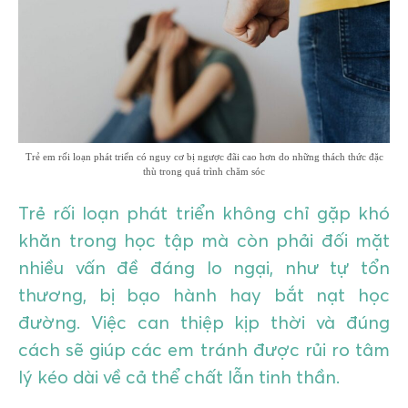
GIÁO DỤC
KỲ NGHỈ & ĐIỂM ĐẾN
QUÀ TẶNG & SỰ KIỆN
LIÊN HỆ
Trẻ em rối loạn phát triển có nguy cơ bị ngược đãi cao hơn do những thách thức đặc
thù trong quá trình chăm sóc
Trẻ rối loạn phát triển không chỉ gặp khó
khăn trong học tập mà còn phải đối mặt
nhiều vấn đề đáng lo ngại, như tự tổn
thương, bị bạo hành hay bắt nạt học
đường. Việc can thiệp kịp thời và đúng
cách sẽ giúp các em tránh được rủi ro tâm
lý kéo dài về cả thể chất lẫn tinh thần.