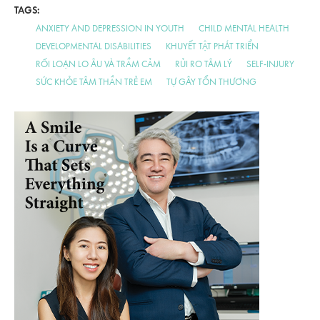
TAGS:
ANXIETY AND DEPRESSION IN YOUTH
CHILD MENTAL HEALTH
DEVELOPMENTAL DISABILITIES
KHUYẾT TẬT PHÁT TRIỂN
RỐI LOẠN LO ÂU VÀ TRẦM CẢM
RỦI RO TÂM LÝ
SELF-INJURY
SỨC KHỎE TÂM THẦN TRẺ EM
TỰ GÂY TỔN THƯƠNG