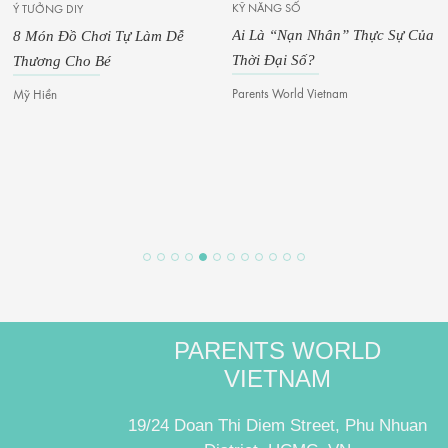
KỸ NĂNG SỐ
Ý TƯỞNG DIY
Ai Là “Nạn Nhân” Thực Sự Của
8 Món Đồ Chơi Tự Làm Dễ
Thời Đại Số?
Thương Cho Bé
Parents World Vietnam
Mỹ Hiền
PARENTS WORLD
VIETNAM
19/24 Doan Thi Diem Street, Phu Nhuan