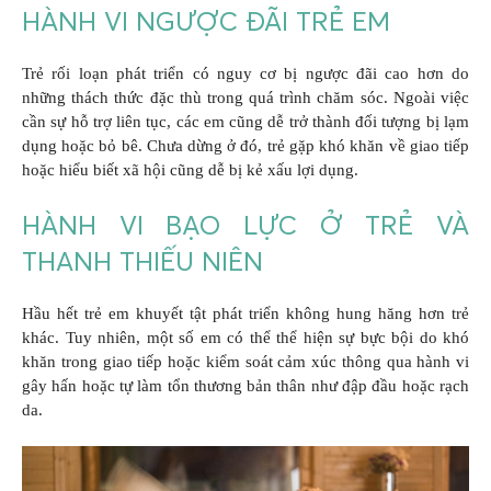
HÀNH VI NGƯỢC ĐÃI TRẺ EM
Trẻ rối loạn phát triển có nguy cơ bị ngược đãi cao hơn do
những thách thức đặc thù trong quá trình chăm sóc. Ngoài việc
cần sự hỗ trợ liên tục, các em cũng dễ trở thành đối tượng bị lạm
dụng hoặc bỏ bê. Chưa dừng ở đó, trẻ gặp khó khăn về giao tiếp
hoặc hiểu biết xã hội cũng dễ bị kẻ xấu lợi dụng.
HÀNH VI BẠO LỰC Ở TRẺ VÀ
THANH THIẾU NIÊN
Hầu hết trẻ em khuyết tật phát triển không hung hăng hơn trẻ
khác. Tuy nhiên, một số em có thể thể hiện sự bực bội do khó
khăn trong giao tiếp hoặc kiểm soát cảm xúc thông qua hành vi
gây hấn hoặc tự làm tổn thương bản thân như đập đầu hoặc rạch
da.