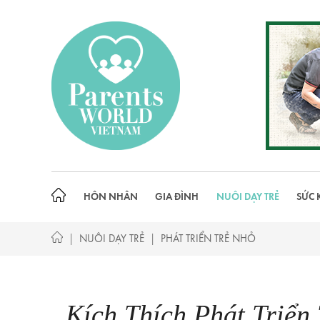
Skip
to
content
HÔN NHÂN
GIA ĐÌNH
NUÔI DẠY TRẺ
SỨC 
|
|
NUÔI DẠY TRẺ
PHÁT TRIỂN TRẺ NHỎ
Kích Thích Phát Triển