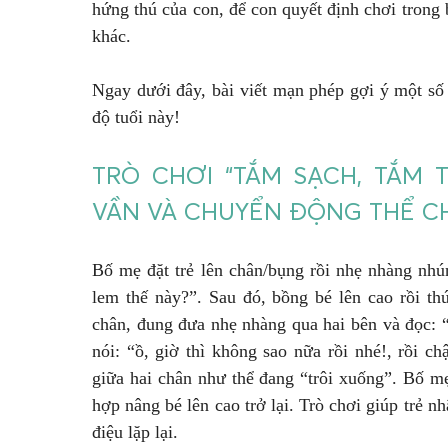
hứng thú của con, để con quyết định chơi trong
khác.
Ngay dưới đây, bài viết mạn phép gợi ý một số 
độ tuổi này!
TRÒ CHƠI “TẮM SẠCH, TẮM 
VẦN VÀ CHUYỂN ĐỘNG THỂ C
Bố mẹ đặt trẻ lên chân/bụng rồi nhẹ nhàng nh
lem thế này?”. Sau đó, bồng bé lên cao rồi th
chân, đung đưa nhẹ nhàng qua hai bên và đọc: 
nói: “ồ, giờ thì không sao nữa rồi nhé!, rồi 
giữa hai chân như thể đang “trôi xuống”. Bố mẹ
hợp nâng bé lên cao trở lại. Trò chơi giúp trẻ n
điệu lặp lại.