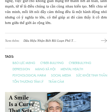
nghệ, việc giữ cho không gian mạng trở thành nơi an toàn, lành
mạnh, tử tế là điều chúng ta cần cùng nhau kiến tạo. Mỗi chia sẻ
văn minh, mỗi lời nói đầy cảm thông đều là một hành động nhỏ
nhưng có ý nghĩa to lớn, có thể giúp ai đó cảm thấy ít cô đơn
hơn giữa thế giới ảo rộng lớn.
Xem thêm:
Dấu Hiệu Nhận Biết Rối Loạn Phổ Tự
Kỷ Ở Trẻ
TAGS:
BẠO LỰC MẠNG
CYBER-BULLYING
CYBERBULLYING
DEPRESSION
MẠNG XÃ HỘI
MENTAL HEALTH
PSYCHOLOGICAL HARM
SOCIAL MEDIA
SỨC KHỎE TINH THẦN
TỔN THƯƠNG TÂM LÝ
TRẦM CẢM