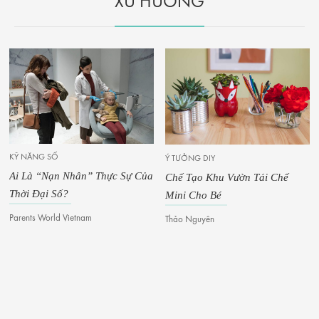
XU HƯỚNG
KỸ NĂNG SỐ
Ý TƯỞNG DIY
Ai Là “Nạn Nhân” Thực Sự Của
Chế Tạo Khu Vườn Tái Chế
Thời Đại Số?
Mini Cho Bé
Parents World Vietnam
Thảo Nguyên