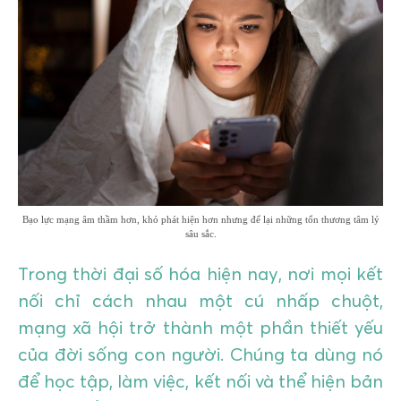
GIÁO DỤC
KỲ NGHỈ & ĐIỂM ĐẾN
QUÀ TẶNG & SỰ KIỆN
LIÊN HỆ
Bạo lực mạng âm thầm hơn, khó phát hiện hơn nhưng để lại những tổn thương tâm lý
sâu sắc.
Trong thời đại số hóa hiện nay, nơi mọi kết
nối chỉ cách nhau một cú nhấp chuột,
mạng xã hội trở thành một phần thiết yếu
của đời sống con người. Chúng ta dùng nó
để học tập, làm việc, kết nối và thể hiện bản