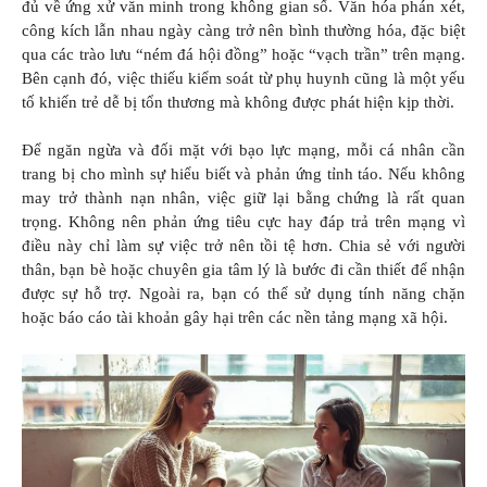
đủ về ứng xử văn minh trong không gian số. Văn hóa phán xét,
công kích lẫn nhau ngày càng trở nên bình thường hóa, đặc biệt
qua các trào lưu “ném đá hội đồng” hoặc “vạch trần” trên mạng.
Bên cạnh đó, việc thiếu kiểm soát từ phụ huynh cũng là một yếu
tố khiến trẻ dễ bị tổn thương mà không được phát hiện kịp thời.
Để ngăn ngừa và đối mặt với bạo lực mạng, mỗi cá nhân cần
trang bị cho mình sự hiểu biết và phản ứng tỉnh táo. Nếu không
may trở thành nạn nhân, việc giữ lại bằng chứng là rất quan
trọng. Không nên phản ứng tiêu cực hay đáp trả trên mạng vì
điều này chỉ làm sự việc trở nên tồi tệ hơn. Chia sẻ với người
thân, bạn bè hoặc chuyên gia tâm lý là bước đi cần thiết để nhận
được sự hỗ trợ. Ngoài ra, bạn có thể sử dụng tính năng chặn
hoặc báo cáo tài khoản gây hại trên các nền tảng mạng xã hội.