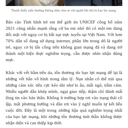
Thanh thiếu niên thường không dám chia sẻ với người lớn khi bị bạo lực mạng.
Báo cáo Tình hình trẻ em thế giới do UNICEF công bố năm
2021 cũng nhấn mạnh rằng cứ ba em nhỏ thì có một em đang
đối mặt với nguy cơ bị bắt nạt trực tuyến tại Việt Nam. Với hơn
70% dân số đang sử dụng internet, phần lớn trong đó là người
trẻ, nguy cơ bị tấn công trên không gian mạng đã và đang trở
thành một hiện thực nghiêm trọng, cần được nhìn nhận đúng
mực.
Khác với vết bầm trên da, tổn thương do bạo lực mạng để lại là
những vết hằn vô hình trong tâm lý. Nạn nhân có thể trải qua
những cảm xúc tiêu cực kéo dài như lo âu, mất ngủ, trầm cảm.
Nhiều người dần khép mình, ngại giao tiếp, thậm chí đánh mất
lòng tin vào bản thân. Không ít trường hợp rơi vào trạng thái cô
lập, mất phương hướng và dần rơi vào ý nghĩ muốn tự kết liễu
cuộc đời. Đây là một trong những hậu quả nghiêm trọng nhất
của bạo lực mạng, khi những tổn thương tinh thần không được
nhận diện và can thiệp kịp thời.