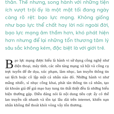
thân. Thế nhưng, song hành với những tiện
ích vượt trội ấy là một mặt tối đang ngày
càng rõ rệt: bạo lực mạng. Không giống
như bạo lực thể chất hay lời nói ngoài đời,
bạo lực mạng âm thầm hơn, khó phát hiện
hơn nhưng để lại những tổn thương tâm lý
sâu sắc không kém, đặc biệt là với giới trẻ.
B
ạo lực mạng được hiểu là hành vi sử dụng công nghệ như
điện thoại, máy tính, các nền tảng mạng xã hội và công cụ
trực tuyến để đe dọa, xúc phạm, làm nhục, lan truyền thông tin
sai lệch hoặc cô lập một cá nhân nào đó. Những hành vi như
mắng nhiếc, sỉ nhục công khai, phát tán thông tin cá nhân, tạo
tài khoản giả để giả mạo hay tung tin thất thiệt đều là những biểu
hiện thường gặp. Điều đáng nói là nội dung tiêu cực ấy có thể
lan truyền rất nhanh và tồn tại lâu dài trên internet, khiến nạn
nhân không thể thoát khỏi vòng vây tổn thương.