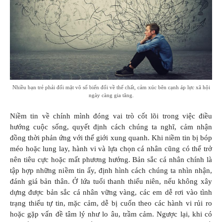
Nhiều bạn trẻ phải đối mặt vô số biến đổi về thể chất, cảm xúc bên cạnh áp lực xã hội
ngày càng gia tăng.
Niềm tin về chính mình đóng vai trò cốt lõi trong việc điều
hướng cuộc sống, quyết định cách chúng ta nghĩ, cảm nhận
đồng thời phản ứng với thế giới xung quanh. Khi niềm tin bị bóp
méo hoặc lung lay, hành vi và lựa chọn cá nhân cũng có thể trở
nên tiêu cực hoặc mất phương hướng. Bản sắc cá nhân chính là
tập hợp những niềm tin ấy, định hình cách chúng ta nhìn nhận,
đánh giá bản thân. Ở lứa tuổi thanh thiếu niên, nếu không xây
dựng được bản sắc cá nhân vững vàng, các em dễ rơi vào tình
trạng thiếu tự tin, mặc cảm, dễ bị cuốn theo các hành vi rủi ro
hoặc gặp vấn đề tâm lý như lo âu, trầm cảm. Ngược lại, khi có