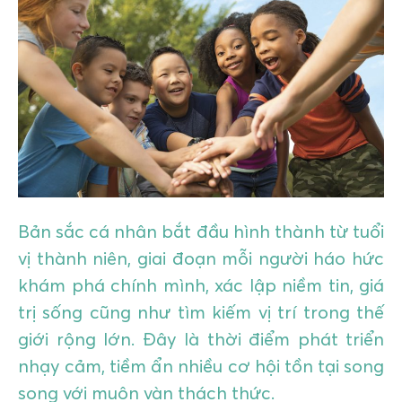
GIÁO DỤC
KỲ NGHỈ & ĐIỂM ĐẾN
QUÀ TẶNG & SỰ KIỆN
LIÊN HỆ
Bản sắc cá nhân bắt đầu hình thành từ tuổi
vị thành niên, giai đoạn mỗi người háo hức
khám phá chính mình, xác lập niềm tin, giá
trị sống cũng như tìm kiếm vị trí trong thế
giới rộng lớn. Đây là thời điểm phát triển
nhạy cảm, tiềm ẩn nhiều cơ hội tồn tại song
song với muôn vàn thách thức.