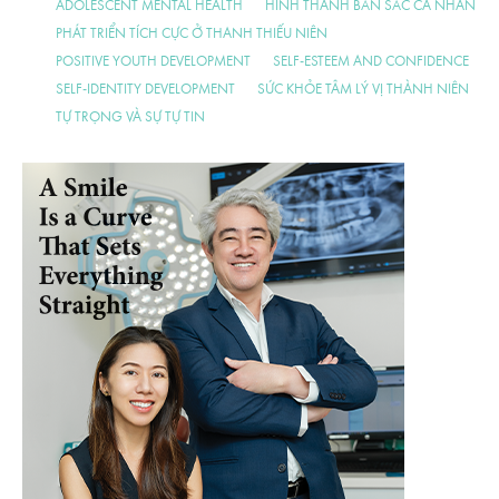
ADOLESCENT MENTAL HEALTH
HÌNH THÀNH BẢN SẮC CÁ NHÂN
PHÁT TRIỂN TÍCH CỰC Ở THANH THIẾU NIÊN
POSITIVE YOUTH DEVELOPMENT
SELF-ESTEEM AND CONFIDENCE
SELF-IDENTITY DEVELOPMENT
SỨC KHỎE TÂM LÝ VỊ THÀNH NIÊN
TỰ TRỌNG VÀ SỰ TỰ TIN