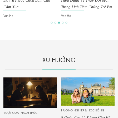
Dạy Trẻ Học Cách Làm Chủ
Hiểu Đúng Về Thay Đổi Mới
Cảm Xúc
Trong Lịch Tiêm Chủng Trẻ Em
Van Ho
Van Ho
XU HƯỚNG
HƯỚNG NGHIỆP & HỌC BỔNG
VƯỢT QUA THÁCH THỨC
5 Quốc Gia Lý Tưởng Cho Kế