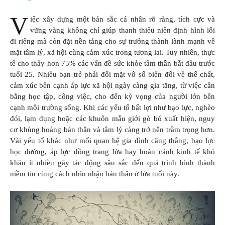
V
iệc xây dựng một bản sắc cá nhân rõ ràng, tích cực và
vững vàng không chỉ giúp thanh thiếu niên định hình lối
đi riêng mà còn đặt nền tảng cho sự trưởng thành lành mạnh về
mặt tâm lý, xã hội cùng cảm xúc trong tương lai. Tuy nhiên, thực
tế cho thấy hơn 75% các vấn đề sức khỏe tâm thần bắt đầu trước
tuổi 25. Nhiều bạn trẻ phải đối mặt vô số biến đổi về thể chất,
cảm xúc bên cạnh áp lực xã hội ngày càng gia tăng, từ việc cân
bằng học tập, công việc, cho đến kỳ vọng của người lớn bên
cạnh môi trường sống. Khi các yếu tố bất lợi như bạo lực, nghèo
đói, lạm dụng hoặc các khuôn mẫu giới gò bó xuất hiện, nguy
cơ khủng hoảng bản thân và tâm lý càng trở nên trầm trọng hơn.
Vài yếu tố khác như mối quan hệ gia đình căng thẳng, bạo lực
học đường, áp lực đồng trang lứa hay hoàn cảnh kinh tế khó
khăn ít nhiều gây tác động sâu sắc đến quá trình hình thành
niềm tin cùng cách nhìn nhận bản thân ở lứa tuổi này.