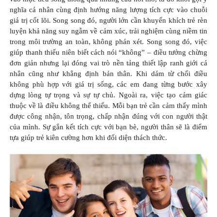
nghĩa cá nhân cùng định hướng năng lượng tích cực vào chuỗi
giá trị cốt lõi. Song song đó, người lớn cần khuyến khích trẻ rèn
luyện khả năng suy ngẫm về cảm xúc, trải nghiệm cùng niềm tin
trong môi trường an toàn, không phán xét. Song song đó, việc
giúp thanh thiếu niên biết cách nói “không” – điều tưởng chừng
đơn giản nhưng lại đóng vai trò nền tảng thiết lập ranh giới cá
nhân cũng như khẳng định bản thân. Khi dám từ chối điều
không phù hợp với giá trị sống, các em đang từng bước xây
dựng lòng tự trọng và sự tự chủ. Ngoài ra, việc tạo cảm giác
thuộc về là điều không thể thiếu. Mỗi bạn trẻ cần cảm thấy mình
được công nhận, tôn trọng, chấp nhận đúng với con người thật
của mình. Sự gắn kết tích cực với bạn bè, người thân sẽ là điểm
tựa giúp trẻ kiên cường hơn khi đối diện thách thức.