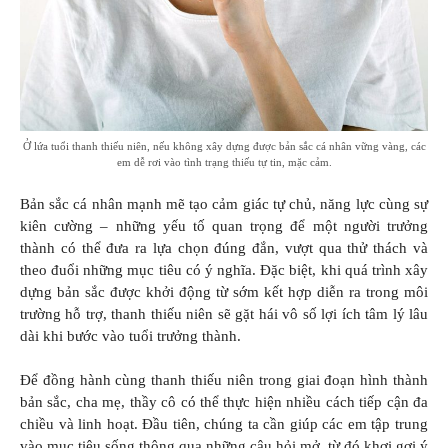
Ở lứa tuổi thanh thiếu niên, nếu không xây dựng được bản sắc cá nhân vững vàng, các
em dễ rơi vào tình trạng thiếu tự tin, mặc cảm.
Bản sắc cá nhân mạnh mẽ tạo cảm giác tự chủ, năng lực cùng sự
kiên cường – những yếu tố quan trọng để một người trưởng
thành có thể đưa ra lựa chọn đúng đắn, vượt qua thử thách và
theo đuổi những mục tiêu có ý nghĩa. Đặc biệt, khi quá trình xây
dựng bản sắc được khởi động từ sớm kết hợp diễn ra trong môi
trường hỗ trợ, thanh thiếu niên sẽ gặt hái vô số lợi ích tâm lý lâu
dài khi bước vào tuổi trưởng thành.
Để đồng hành cùng thanh thiếu niên trong giai đoạn hình thành
bản sắc, cha mẹ, thầy cô có thể thực hiện nhiều cách tiếp cận đa
chiều và linh hoạt. Đầu tiên, chúng ta cần giúp các em tập trung
vào mục tiêu sống thông qua những câu hỏi mở, từ đó khơi gợi ý