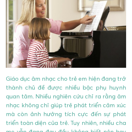
GIÁO DỤC
KỲ NGHỈ & ĐIỂM ĐẾN
QUÀ TẶNG & SỰ KIỆN
LIÊN HỆ
Giáo dục âm nhạc cho trẻ em hiện đang trở
thành chủ đề được nhiều bậc phụ huynh
quan tâm. Nhiều nghiên cứu chỉ ra rằng âm
nhạc không chỉ giúp trẻ phát triển cảm xúc
mà còn ảnh hưởng tích cực đến sự phát
triển toàn diện của trẻ. Tuy nhiên, nhiều cha
mẹ vẫn đang đau đầu không biết nên hay