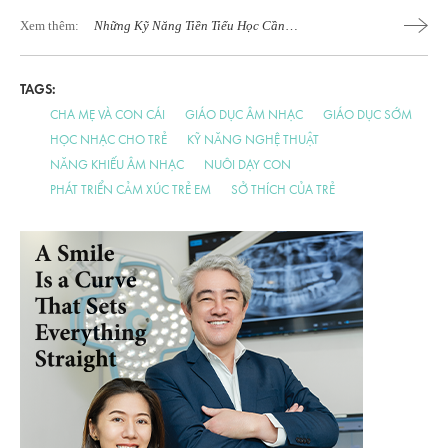
Xem thêm:
Những Kỹ Năng Tiền Tiểu Học Cần
Thiết Cho Trẻ
TAGS:
CHA MẸ VÀ CON CÁI
GIÁO DỤC ÂM NHẠC
GIÁO DỤC SỚM
HỌC NHẠC CHO TRẺ
KỸ NĂNG NGHỆ THUẬT
NĂNG KHIẾU ÂM NHẠC
NUÔI DẠY CON
PHÁT TRIỂN CẢM XÚC TRẺ EM
SỞ THÍCH CỦA TRẺ