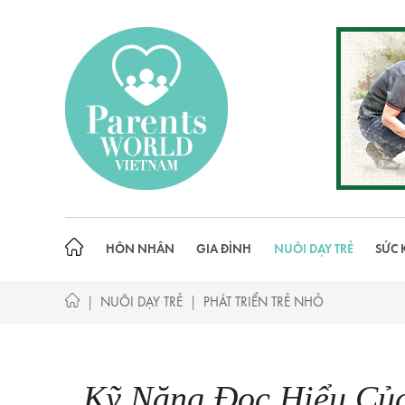
Skip
to
content
HÔN NHÂN
GIA ĐÌNH
NUÔI DẠY TRẺ
SỨC 
|
|
NUÔI DẠY TRẺ
PHÁT TRIỂN TRẺ NHỎ
Kỹ Năng Đọc Hiểu Củ