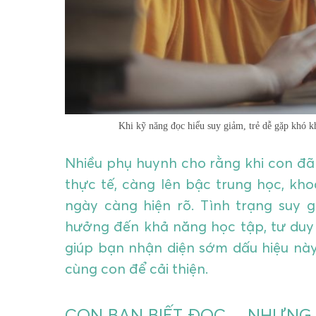
Khi kỹ năng đọc hiểu suy giảm, trẻ dễ gặp khó kh
Nhiều phụ huynh cho rằng khi con đã
thực tế, càng lên bậc trung học, kh
ngày càng hiện rõ. Tình trạng suy
hưởng đến khả năng học tập, tư duy và
giúp bạn nhận diện sớm dấu hiệu nà
cùng con để cải thiện.
CON BẠN BIẾT ĐỌC… NHƯNG 