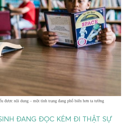
ểu được nội dung – một tình trạng đang phổ biến hơn ta tưởng
SINH ĐANG ĐỌC KÉM ĐI THẬT SỰ