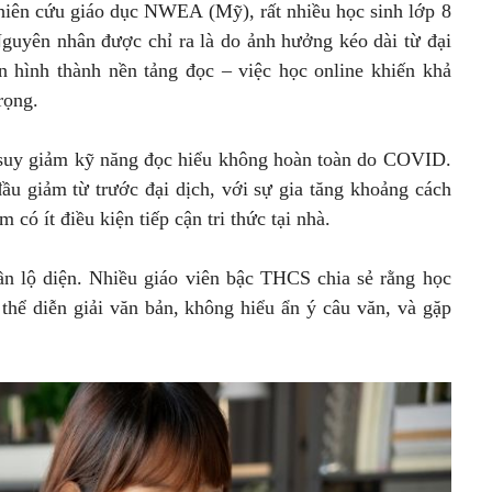
hiên cứu giáo dục NWEA (Mỹ), rất nhiều học sinh lớp 8
Nguyên nhân được chỉ ra là do ảnh hưởng kéo dài từ đại
ạn hình thành nền tảng đọc – việc học online khiến khả
rọng.
 suy giảm kỹ năng đọc hiểu không hoàn toàn do COVID.
ầu giảm từ trước đại dịch, với sự gia tăng khoảng cách
có ít điều kiện tiếp cận tri thức tại nhà.
ần lộ diện. Nhiều giáo viên bậc THCS chia sẻ rằng học
thể diễn giải văn bản, không hiểu ẩn ý câu văn, và gặp