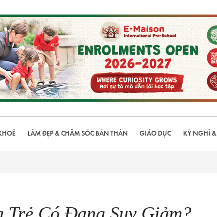
KHOẺ
LÀM ĐẸP & CHĂM SÓC BẢN THÂN
GIÁO DỤC
KỲ NGHỈ &
a Trẻ Có Đang Suy Giảm?