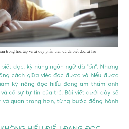
ăn trong học tập và tư duy phản biện dù đã biết đọc từ lâu
 biết đọc, kỹ năng ngôn ngữ đã “ổn”. Nhưng
oảng cách giữa việc đọc được và hiểu được
 giảm kỹ năng đọc hiểu đang âm thầm ảnh
 cả sự tự tin của trẻ. Bài viết dưới đây sẽ
y và quan trọng hơn, từng bước đồng hành
KHÔNG HIỂU ĐIỀU ĐANG ĐỌC