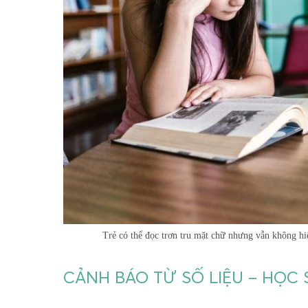
Trẻ có thể đọc trơn tru mặt chữ nhưng vẫn không hi
CẢNH BÁO TỪ SỐ LIỆU – HỌC 