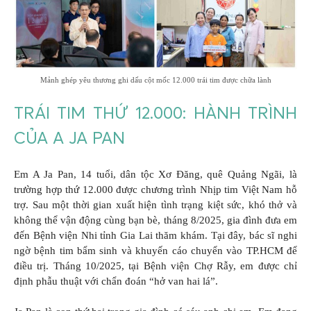
Mảnh ghép yêu thương ghi dấu cột mốc 12.000 trái tim được chữa lành
TRÁI TIM THỨ 12.000: HÀNH TRÌNH
CỦA A JA PAN
Em A Ja Pan, 14 tuổi, dân tộc Xơ Đăng, quê Quảng Ngãi, là
trường hợp thứ 12.000 được chương trình Nhịp tim Việt Nam hỗ
trợ. Sau một thời gian xuất hiện tình trạng kiệt sức, khó thở và
không thể vận động cùng bạn bè, tháng 8/2025, gia đình đưa em
đến Bệnh viện Nhi tỉnh Gia Lai thăm khám. Tại đây, bác sĩ nghi
ngờ bệnh tim bẩm sinh và khuyến cáo chuyển vào TP.HCM để
điều trị. Tháng 10/2025, tại Bệnh viện Chợ Rẫy, em được chỉ
định phẫu thuật với chẩn đoán “hở van hai lá”.