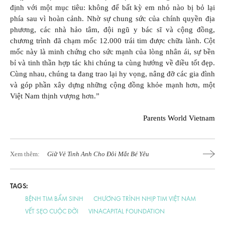
định với một mục tiêu: không để bất kỳ em nhỏ nào bị bỏ lại
phía sau vì hoàn cảnh. Nhờ sự chung sức của chính quyền địa
phương, các nhà hảo tâm, đội ngũ y bác sĩ và cộng đồng,
chương trình đã chạm mốc 12.000 trái tim được chữa lành. Cột
mốc này là minh chứng cho sức mạnh của lòng nhân ái, sự bền
bỉ và tinh thần hợp tác khi chúng ta cùng hướng về điều tốt đẹp.
Cùng nhau, chúng ta đang trao lại hy vọng, nâng đỡ các gia đình
và góp phần xây dựng những cộng đồng khỏe mạnh hơn, một
Việt Nam thịnh vượng hơn.”
Parents World Vietnam
Xem thêm:
Giữ Vẻ Tinh Anh Cho Đôi Mắt Bé Yêu
TAGS:
BỆNH TIM BẨM SINH
CHƯƠNG TRÌNH NHỊP TIM VIỆT NAM
VẾT SẸO CUỘC ĐỜI
VINACAPITAL FOUNDATION