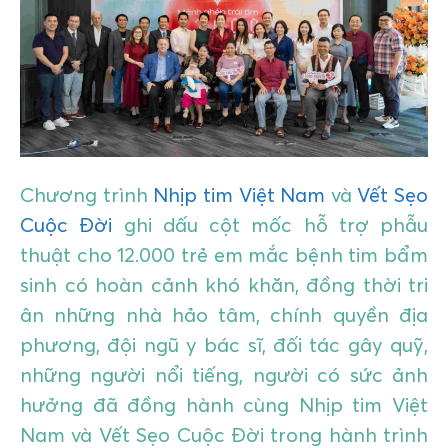
GIÁO DỤC
KỲ NGHỈ & ĐIỂM ĐẾN
QUÀ TẶNG & SỰ KIỆN
LIÊN HỆ
Chương trình
Nhịp tim Việt Nam
và
Vết Sẹo
Cuộc Đời
ghi dấu cột mốc hỗ trợ phẫu
thuật cho 12.000 trẻ em mắc bệnh tim bẩm
sinh có hoàn cảnh khó khăn, đồng thời tri
ân những nhà hảo tâm, chính quyền địa
phương, đội ngũ y bác sĩ, đối tác gây quỹ,
những người nổi tiếng, người có sức ảnh
hưởng đã đồng hành cùng Nhịp tim Việt
Nam và Vết Sẹo Cuộc Đời trong hành trình