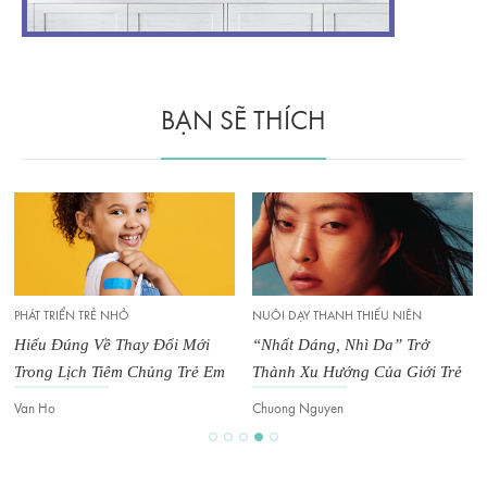
BẠN SẼ THÍCH
NUÔI DẠY THANH THIẾU NIÊN
PHÁT TRIỂN TRẺ NHỎ
 Đổi Mới
“Nhất Dáng, Nhì Da” Trở
Cách Giữ Trẻ Bình Tĩ
ủng Trẻ Em
Thành Xu Hướng Của Giới Trẻ
Chờ Ở Sân Bay
Chuong Nguyen
Van Ho