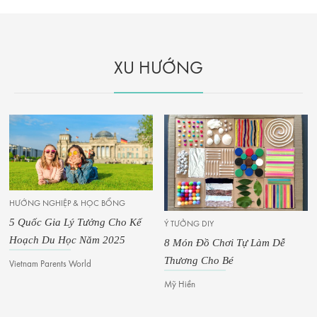
XU HƯỚNG
ỚNG NGHIỆP & HỌC BỔNG
Quốc Gia Lý Tưởng Cho Kế
KỸ N
Ý TƯỞNG DIY
ạch Du Học Năm 2025
Ai L
8 Món Đồ Chơi Tự Làm Dễ
Thời
Thương Cho Bé
tnam Parents World
Paren
Mỹ Hiền