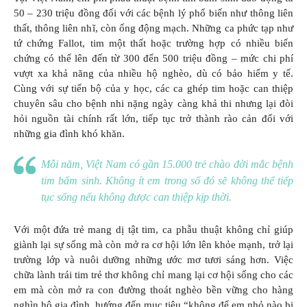
50 – 230 triệu đồng đối với các bệnh lý phổ biến như thông liên
thất, thông liên nhĩ, còn ống động mạch. Những ca phức tạp như
tứ chứng Fallot, tim một thất hoặc trường hợp có nhiều biến
chứng có thể lên đến từ 300 đến 500 triệu đồng – mức chi phí
vượt xa khả năng của nhiều hộ nghèo, dù có bảo hiểm y tế.
Cùng với sự tiến bộ của y học, các ca ghép tim hoặc can thiệp
chuyên sâu cho bệnh nhi nặng ngày càng khả thi nhưng lại đòi
hỏi nguồn tài chính rất lớn, tiếp tục trở thành rào cản đối với
những gia đình khó khăn.
Mỗi năm, Việt Nam có gần 15.000 trẻ chào đời mắc bệnh
tim bẩm sinh. Không ít em trong số đó sẽ không thể tiếp
tục sống nếu không được can thiệp kịp thời.
Với một đứa trẻ mang dị tật tim, ca phẫu thuật không chỉ giúp
giành lại sự sống mà còn mở ra cơ hội lớn lên khỏe mạnh, trở lại
trường lớp và nuôi dưỡng những ước mơ tươi sáng hơn. Việc
chữa lành trái tim trẻ thơ không chỉ mang lại cơ hội sống cho các
em mà còn mở ra con đường thoát nghèo bền vững cho hàng
nghìn hộ gia đình, hướng đến mục tiêu “không để em nhỏ nào bị