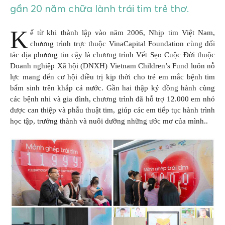
gần 20 năm chữa lành trái tim trẻ thơ.
K
ể từ khi thành lập vào năm 2006, Nhịp tim Việt Nam,
chương trình trực thuộc VinaCapital Foundation cùng đối
tác địa phương tin cậy là chương trình Vết Sẹo Cuộc Đời thuộc
Doanh nghiệp Xã hội (DNXH) Vietnam Children’s Fund luôn nỗ
lực mang đến cơ hội điều trị kịp thời cho trẻ em mắc bệnh tim
bẩm sinh trên khắp cả nước. Gần hai thập kỷ đồng hành cùng
các bệnh nhi và gia đình, chương trình đã hỗ trợ 12.000 em nhỏ
được can thiệp và phẫu thuật tim, giúp các em tiếp tục hành trình
học tập, trưởng thành và nuôi dưỡng những ước mơ của mình..