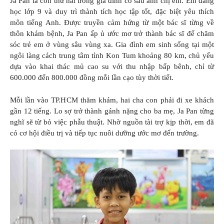
Ja Pan là con thứ hai trong gia đình có sáu anh chị em. Em đang
học lớp 9 và duy trì thành tích học tập tốt, đặc biệt yêu thích
môn tiếng Anh. Được truyền cảm hứng từ một bác sĩ từng về
thôn khám bệnh, Ja Pan ấp ủ ước mơ trở thành bác sĩ để chăm
sóc trẻ em ở vùng sâu vùng xa. Gia đình em sinh sống tại một
ngôi làng cách trung tâm tỉnh Kon Tum khoảng 80 km, chủ yếu
dựa vào khai thác mủ cao su với thu nhập bấp bênh, chỉ từ
600.000 đến 800.000 đồng mỗi lần cạo tùy thời tiết.
Mỗi lần vào TP.HCM thăm khám, hai cha con phải đi xe khách
gần 12 tiếng. Lo sợ trở thành gánh nặng cho ba mẹ, Ja Pan từng
nghĩ sẽ từ bỏ việc phẫu thuật. Nhờ nguồn tài trợ kịp thời, em đã
có cơ hội điều trị và tiếp tục nuôi dưỡng ước mơ đến trường.