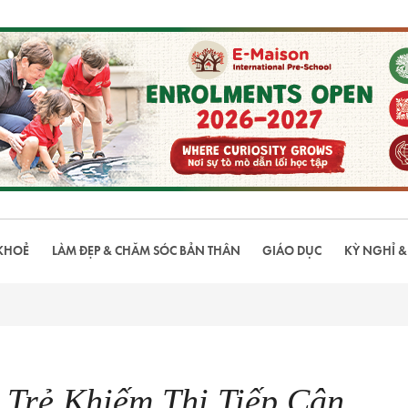
KHOẺ
LÀM ĐẸP & CHĂM SÓC BẢN THÂN
GIÁO DỤC
KỲ NGHỈ &
 Trẻ Khiếm Thị Tiếp Cận