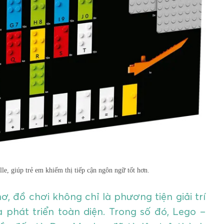
e, giúp trẻ em khiếm thị tiếp cận ngôn ngữ tốt hơn.
ơ, đồ chơi không chỉ là phương tiện giải trí
 phát triển toàn diện. Trong số đó, Lego –