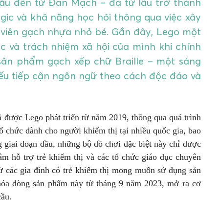
cầu đến từ Đan Mạch – đã từ lâu trở thành
ogic và khả năng học hỏi thông qua việc xây
 viên gạch nhựa nhỏ bé. Gần đây, Lego một
 và trách nhiệm xã hội của mình khi chính
sản phẩm gạch xếp chữ Braille – một sáng
 yếu tiếp cận ngôn ngữ theo cách độc đáo và
 được Lego phát triển từ năm 2019, thông qua quá trình
tổ chức dành cho người khiếm thị tại nhiều quốc gia, bao
giai đoạn đầu, những bộ đồ chơi đặc biệt này chỉ được
âm hỗ trợ trẻ khiếm thị và các tổ chức giáo dục chuyên
từ các gia đình có trẻ khiếm thị mong muốn sử dụng sản
hóa dòng sản phẩm này từ tháng 9 năm 2023, mở ra cơ
cầu.