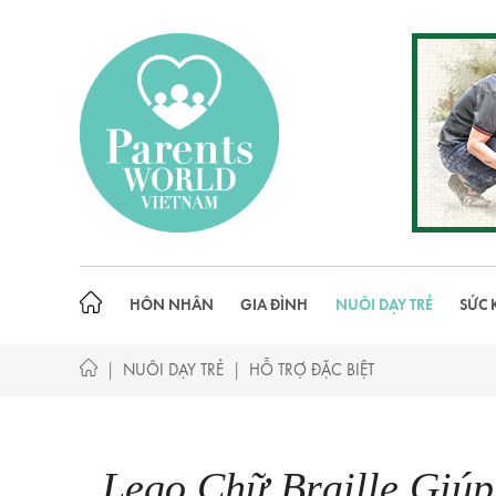
Skip
to
content
HÔN NHÂN
GIA ĐÌNH
NUÔI DẠY TRẺ
SỨC 
|
|
NUÔI DẠY TRẺ
HỖ TRỢ ĐẶC BIỆT
Lego Chữ Braille Giúp