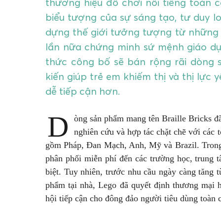
thương hiệu đồ chơi nổi tiếng toàn 
biểu tượng của sự sáng tạo, tư duy l
dựng thế giới tưởng tượng từ những
lần nữa chứng minh sứ mệnh giáo dục
thức công bố sẽ bán rộng rãi dòng 
kiến giúp trẻ em khiếm thị và thị lực
dễ tiếp cận hơn.
D
òng sản phẩm mang tên Braille Bricks đã
nghiên cứu và hợp tác chặt chẽ với các 
gồm Pháp, Đan Mạch, Anh, Mỹ và Brazil. Trong 
phân phối miễn phí đến các trường học, trung t
biệt. Tuy nhiên, trước nhu cầu ngày càng tăng 
phẩm tại nhà, Lego đã quyết định thương mại 
hội tiếp cận cho đông đảo người tiêu dùng toàn 