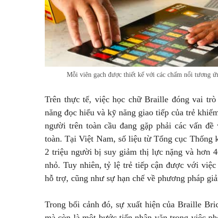
Mỗi viên gạch được thiết kế với các chấm nổi tương ứn
Trên thực tế, việc học chữ Braille đóng vai tr
năng đọc hiểu và kỹ năng giao tiếp của trẻ khi
người trên toàn cầu đang gặp phải các vấn đề 
toàn. Tại Việt Nam, số liệu từ Tổng cục Thống
2 triệu người bị suy giảm thị lực nặng và hơn 
nhỏ. Tuy nhiên, tỷ lệ trẻ tiếp cận được với việc h
hỗ trợ, cũng như sự hạn chế về phương pháp gi
Trong bối cảnh đó, sự xuất hiện của Braille B
mà còn là một bước tiến nhân văn trong việc phổ