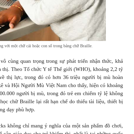
g với một chữ cái hoặc con số trong bảng chữ Braille.
ò vô cùng quan trọng trong sự phát triển nhận thức, khả
ếm thị. Theo Tổ chức Y tế Thế giới (WHO), khoảng 2,2 tỷ
về thị lực, trong đó có hơn 36 triệu người bị mù hoàn
 kê và Hội Người Mù Việt Nam cho thấy, hiện có khoảng
400.000 người bị mù, trong đó trẻ em chiếm tỷ lệ không
ọc chữ Braille lại rất hạn chế do thiếu tài liệu, thiết bị
ảng dạy phù hợp.
ricks không chỉ mang ý nghĩa của một sản phẩm đồ chơi,
 cập giáo dục cho trẻ khiếm thị, nhất là tại những quốc