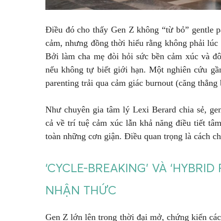
Điều đó cho thấy Gen Z không “từ bỏ” gentle p
cảm, nhưng đồng thời hiểu rằng không phải lúc
Bởi làm cha mẹ đòi hỏi sức bền cảm xúc và đôi
nếu không tự biết giới hạn. Một nghiên cứu gầ
parenting trải qua cảm giác burnout (căng thẳng
Như chuyên gia tâm lý Lexi Berard chia sẻ, gen
cả về trí tuệ cảm xúc lẫn khả năng điều tiết t
toàn những cơn giận. Điều quan trọng là cách c
‘CYCLE-BREAKING’ VÀ ‘HYBRID
NHẬN THỨC
Gen Z lớn lên trong thời đại mở, chứng kiến cá