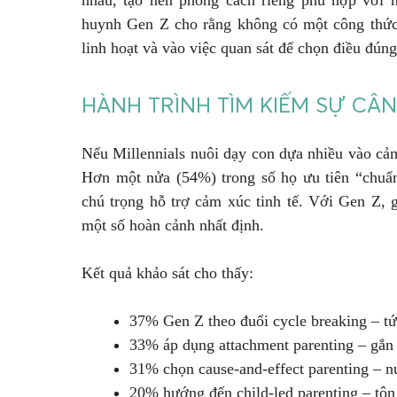
nhau, tạo nên phong cách riêng phù hợp với h
huynh Gen Z cho rằng không có một công thức 
linh hoạt và vào việc quan sát để chọn điều đúng
HÀNH TRÌNH TÌM KIẾM SỰ CÂ
Nếu Millennials nuôi dạy con dựa nhiều vào cả
Hơn một nửa (54%) trong số họ ưu tiên “chuẩn 
chú trọng hỗ trợ cảm xúc tinh tế. Với Gen Z, g
một số hoàn cảnh nhất định.
Kết quả khảo sát cho thấy:
37% Gen Z theo đuổi cycle breaking – tứ
33% áp dụng attachment parenting – gắn 
31% chọn cause-and-effect parenting – n
20% hướng đến child-led parenting – tôn 