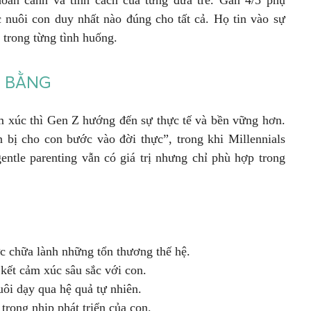
oàn cảnh và tính cách của từng đứa trẻ. Gần 4/5 phụ
nuôi con duy nhất nào đúng cho tất cả. Họ tin vào sự
 trong từng tình huống.
N BẰNG
m xúc thì Gen Z hướng đến sự thực tế và bền vững hơn.
bị cho con bước vào đời thực”, trong khi Millennials
entle parenting vẫn có giá trị nhưng chỉ phù hợp trong
c chữa lành những tổn thương thế hệ.
kết cảm xúc sâu sắc với con.
uôi dạy qua hệ quả tự nhiên.
trọng nhịp phát triển của con.