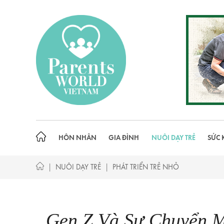
Skip
to
content
HÔN NHÂN
GIA ĐÌNH
NUÔI DẠY TRẺ
SỨC 
|
|
NUÔI DẠY TRẺ
PHÁT TRIỂN TRẺ NHỎ
Gen Z Và Sự Chuyển M