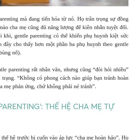
arenting mà đang tiến hóa từ nó. Họ trân trọng sự đồng
 nào cha mẹ cũng đủ năng lượng để kiên nhẫn tuyệt đối.
 khi, gentle parenting có thể khiến phụ huynh kiệt sức
n đây cho thấy hơn một phần ba phụ huynh theo gentle
 bùng nổ).
tle parenting rất nhân văn, nhưng cũng “đòi hỏi nhiều”
âm trạng. “Không có phong cách nào giúp bạn tránh hoàn
ha mẹ phản ứng, chứ không phải né tránh”.
 PARENTING’: THẾ HỆ CHA MẸ TỰ
c thế hệ trước bị cuốn vào áp lực “cha mẹ hoàn hảo”. Họ