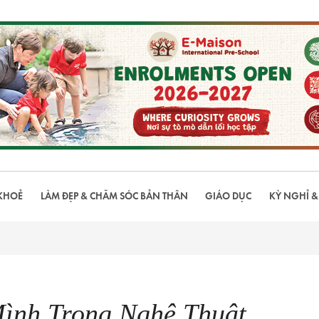
KHOẺ
LÀM ĐẸP & CHĂM SÓC BẢN THÂN
GIÁO DỤC
KỲ NGHỈ &
ình Trong Nghệ Thuật