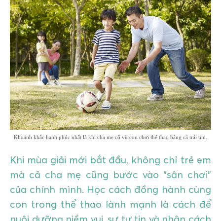
GIÁO DỤC
KỲ NGHỈ & ĐIỂM ĐẾN
QUÀ TẶNG & SỰ KIỆN
LIÊN HỆ
Khoảnh khắc hạnh phúc nhất là khi cha mẹ cổ vũ con chơi thể thao bằng cả trái tim.
Khi mùa giải mới bắt đầu, không chỉ trẻ em
mà cả cha mẹ cũng bước vào “sân chơi”
của chính mình. Học cách đồng hành cùng
con trong thể thao lành mạnh là cách để
nuôi dưỡng niềm vui, sự tự tin và nhân cách