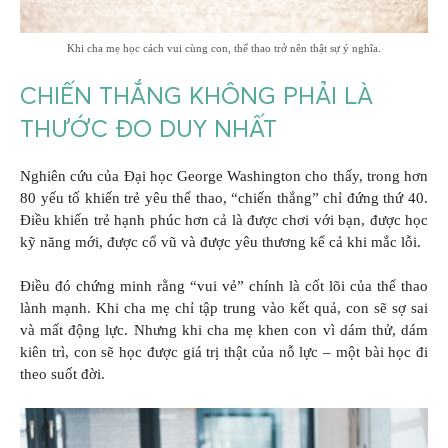
Khi cha mẹ học cách vui cùng con, thể thao trở nên thật sự ý nghĩa.
CHIẾN THẮNG KHÔNG PHẢI LÀ
THƯỚC ĐO DUY NHẤT
Nghiên cứu của Đại học George Washington cho thấy, trong hơn
80 yếu tố khiến trẻ yêu thể thao, “chiến thắng” chỉ đứng thứ 40.
Điều khiến trẻ hạnh phúc hơn cả là được chơi với bạn, được học
kỹ năng mới, được cổ vũ và được yêu thương kể cả khi mắc lỗi.
Điều đó chứng minh rằng “vui vẻ” chính là cốt lõi của thể thao
lành mạnh. Khi cha mẹ chỉ tập trung vào kết quả, con sẽ sợ sai
và mất động lực. Nhưng khi cha mẹ khen con vì dám thử, dám
kiên trì, con sẽ học được giá trị thật của nỗ lực – một bài học đi
theo suốt đời.