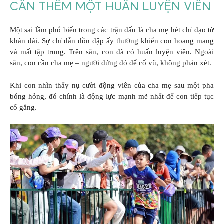
CẦN THÊM MỘT HUẤN LUYỆN VIÊN
Một sai lầm phổ biến trong các trận đấu là cha mẹ hét chỉ đạo từ
khán đài. Sự chỉ dẫn dồn dập ấy thường khiến con hoang mang
và mất tập trung. Trên sân, con đã có huấn luyện viên. Ngoài
sân, con cần cha mẹ – người đứng đó để cổ vũ, không phán xét.
Khi con nhìn thấy nụ cười động viên của cha mẹ sau một pha
bóng hỏng, đó chính là động lực mạnh mẽ nhất để con tiếp tục
cố gắng.