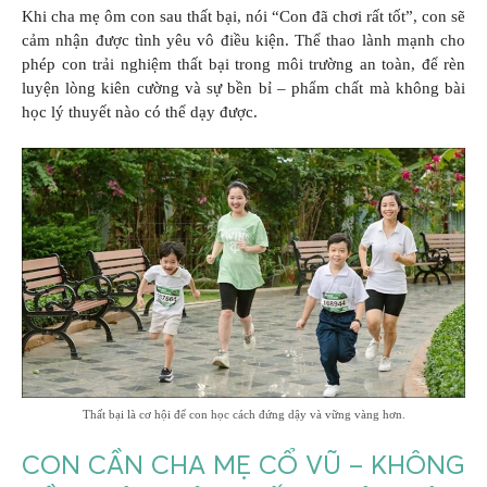
Khi cha mẹ ôm con sau thất bại, nói “Con đã chơi rất tốt”, con sẽ
cảm nhận được tình yêu vô điều kiện. Thể thao lành mạnh cho
phép con trải nghiệm thất bại trong môi trường an toàn, để rèn
luyện lòng kiên cường và sự bền bỉ – phẩm chất mà không bài
học lý thuyết nào có thể dạy được.
Thất bại là cơ hội để con học cách đứng dậy và vững vàng hơn.
CON CẦN CHA MẸ CỔ VŨ – KHÔNG