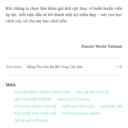
Khi chúng ta chọn làm khán giả tích cực thay vì huấn luyện viên
áp lực, mỗi trận đấu sẽ trở thành một kỷ niệm đẹp – nơi con học
cách vui, và cha mẹ học cách yêu.
Parents World Vietnam
Xem thêm:
Nâng Niu Làn Da Bé Cùng Các Sản
Phẩm Cao Cấp
TAGS:
CHA MẸ ĐỒNG HÀNH CÙNG CON
CHA MẸ VÀ CON CÁI
DẠY CON KIÊN CƯỜNG
GIÁO DỤC CẢM XÚC
KỸ NĂNG SỐNG CHO TRẺ
NUÔI DẠY TÍCH CỰC
NUÔI DẠY TRẺ
SỨC KHỎE TINH THẦN TRẺ
THỂ THAO LÀNH MẠNH
TRẺ EM VÀ THỂ THAO