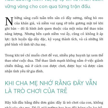
vững vàng cho con qua từng trận đấu.
N
hững sáng cuối tuần trên sân cỏ đầy sương, tiếng hò reo
của khán giả, và niềm vui rạng rỡ trên gương mặt trẻ khi
ghi bàn – đó là hình ảnh quen thuộc của một mùa thể thao tràn
năng lượng. Nhưng bên cạnh niềm vui ấy, cũng có không ít áp
lực: lịch luyện tập dày đặc, kỳ vọng thành tích, và cả những lời
phê bình vô tình từ cha mẹ.
Trong khi trẻ chỉ muốn chơi để vui, nhiều phụ huynh lại xem thể
thao như cuộc đua. Thể thao lành mạnh không nằm ở việc giành
chiến thắng, mà ở cách con được chơi, được học và được cảm
nhận tình yêu từ gia đình.
KHI CHA MẸ NHỚ RẰNG ĐÂY VẪN
LÀ TRÒ CHƠI CỦA TRẺ
Hãy bắt đầu bằng điều đơn giản: đây là trò chơi của con, không
phải của cha mẹ. Dù là giải trường học hay đội bóng câu lạc bộ,