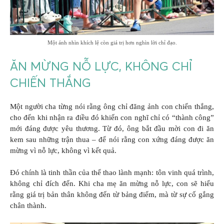
Một ánh nhìn khích lệ còn giá trị hơn nghìn lời chỉ đạo.
ĂN MỪNG NỖ LỰC, KHÔNG CHỈ
CHIẾN THẮNG
Một người cha từng nói rằng ông chỉ đăng ảnh con chiến thắng,
cho đến khi nhận ra điều đó khiến con nghĩ chỉ có “thành công”
mới đáng được yêu thương. Từ đó, ông bắt đầu mời con đi ăn
kem sau những trận thua – để nói rằng con xứng đáng được ăn
mừng vì nỗ lực, không vì kết quả.
Đó chính là tinh thần của thể thao lành mạnh: tôn vinh quá trình,
không chỉ đích đến. Khi cha mẹ ăn mừng nỗ lực, con sẽ hiểu
rằng giá trị bản thân không đến từ bảng điểm, mà từ sự cố gắng
chân thành.