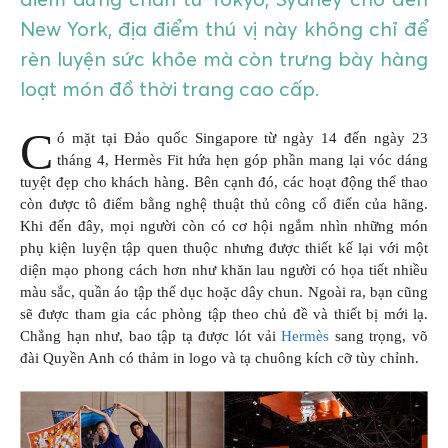
New York, địa điểm thú vị này không chỉ để
rèn luyện sức khỏe mà còn trưng bày hàng
loạt món đồ thời trang cao cấp.
C
ó mặt tại Đảo quốc Singapore từ ngày 14 đến ngày 23
tháng 4, Hermès Fit hứa hẹn góp phần mang lại vóc dáng
tuyệt đẹp cho khách hàng. Bên cạnh đó, các hoạt động thể thao
còn được tô điểm bằng nghệ thuật thủ công cổ điển của hãng.
Khi đến đây, mọi người còn có cơ hội ngắm nhìn những món
phụ kiện luyện tập quen thuộc nhưng được thiết kế lại với một
diện mạo phong cách hơn như khăn lau người có họa tiết nhiều
màu sắc, quần áo tập thể dục hoặc dây chun. Ngoài ra, bạn cũng
sẽ được tham gia các phòng tập theo chủ đề và thiết bị mới lạ.
Chẳng hạn như, bao tập tạ được lót vải
Hermès
sang trọng, võ
đài Quyền Anh có thảm in logo và tạ chuông kích cỡ tùy chỉnh.