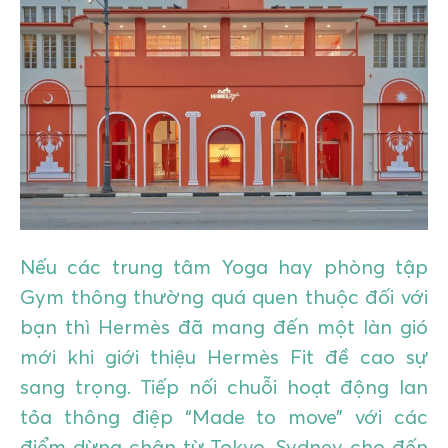
GIÁO DỤC
KỲ NGHỈ & ĐIỂM ĐẾN
QUÀ TẶNG & SỰ KIỆN
LIÊN HỆ
Nếu các trung tâm Yoga hay phòng tập
Gym thông thường quá quen thuộc đối với
bạn thì Hermès đã mang đến một làn gió
mới khi giới thiệu Hermès Fit đề cao sự
sang trọng. Tiếp nối chuỗi hoạt động lan
tỏa thông điệp “Made to move” với các
điểm dừng chân từ Tokyo, Sydney cho đến