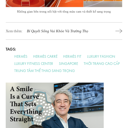
Không gian bên trong nổi bật với tông màu cam và thiết kế sang trọng
Xem thêm:
Bí Quyết Sống Vui Khỏe Và Trường Thọ
TAGS:
HERMÈS
HERMÈS CARRÉ
HERMÈS FIT
LUXURY FASHION
LUXURY FITNESS CENTER
SINGAPORE
THỜI TRANG CAO CẤP
TRUNG TÂM THỂ THAO SANG TRỌNG