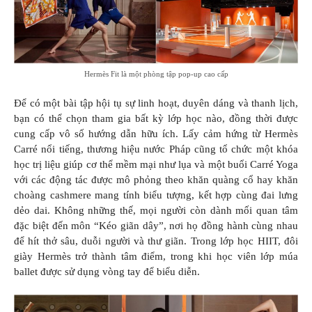
Hermès Fit là một phòng tập pop-up cao cấp
Để có một bài tập hội tụ sự linh hoạt, duyên dáng và thanh lịch,
bạn có thể chọn tham gia bất kỳ lớp học nào, đồng thời được
cung cấp vô số hướng dẫn hữu ích. Lấy cảm hứng từ Hermès
Carré nổi tiếng, thương hiệu nước Pháp cũng tổ chức một khóa
học trị liệu giúp cơ thể mềm mại như lụa và một buổi Carré Yoga
với các động tác được mô phỏng theo khăn quàng cổ hay khăn
choàng cashmere mang tính biểu tượng, kết hợp cùng đai lưng
dẻo dai. Không những thế, mọi người còn dành mối quan tâm
đặc biệt đến môn “Kéo giãn dây”, nơi họ đồng hành cùng nhau
để hít thở sâu, duỗi người và thư giãn. Trong lớp học HIIT, đôi
giày Hermès trở thành tâm điểm, trong khi học viên lớp múa
ballet được sử dụng vòng tay để biểu diễn.