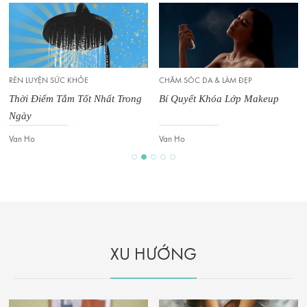
CHĂM SÓC DA & LÀM ĐẸP
CHĂM SÓC DA & LÀM ĐẸP
Bí Quyết Khóa Lớp Makeup
Bí Quyết Bảo Vệ Da Mùa Hè
Van Ho
Van Ho
XU HƯỚNG