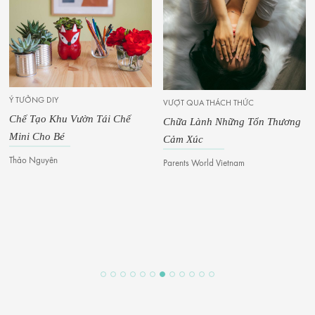
VƯỢT QUA THÁCH THỨC
Chữa Lành Những Tổn Thương
Cảm Xúc
Parents World Vietnam
BÍ QUYẾT GIÁO DỤC
10 Bí Quyết Học Tập Để Đồng
Hành Cùng Con
Tran Nguyen