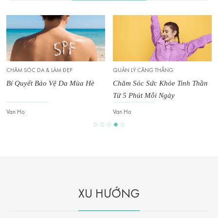
QUẢN LÝ CĂNG THẲNG
CHĂM SÓC DA & LÀM ĐẸP
Chăm Sóc Sức Khỏe Tinh Thần
Bí quyết “sạc pin” tế bào mới
Từ 5 Phút Mỗi Ngày
của giới thượng lưu Singapore
Van Ho
Van Ho
XU HƯỚNG