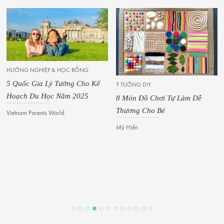
KỸ NĂNG SỐ
Ý TƯỞNG DIY
Ai Là “Nạn Nhân” Thực Sự Của
8 Món Đồ Chơi Tự Làm Dễ
Thời Đại Số?
Thương Cho Bé
Parents World Vietnam
Mỹ Hiền