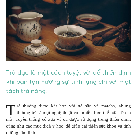
GIÁO DỤC
KỲ NGHỈ & ĐIỂM ĐẾN
QUÀ TẶNG & SỰ KIỆN
LIÊN HỆ
Trà đạo là một cách tuyệt vời để thiền định
khi bạn tận hưởng sự tĩnh lặng chỉ với một
tách trà nóng.
T
rà thường được kết hợp với trà sữa và matcha, nhưng
thưởng trà là một nghệ thuật còn nhiều hơn thế nữa. Trà là
một truyền thống cổ xưa và đã được sử dụng trong thiền định,
cũng như các mục đích y học, để giúp cải thiện sức khỏe và tịnh
dưỡng tâm linh.