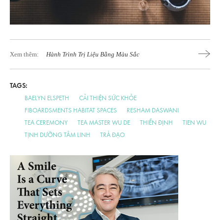
Xem thêm:
Hành Trình Trị Liệu Bằng Màu Sắc
TAGS:
BAELYN ELSPETH
CẢI THIỆN SỨC KHỎE
FIBOARDSMENTS HABITAT SPACES
RESHAM DASWANI
TEA CEREMONY
TEA MASTER WU DE
THIỀN ĐỊNH
TIEN WU
TỊNH DƯỠNG TÂM LINH
TRÀ ĐẠO