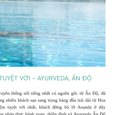
UYỆT VỜI – AYURVEDA, ẤN ĐỘ
ruyền thống nổi tiếng nhất có nguồn gốc từ Ấn Độ, đã
ong nhiều khách sạn sang trọng hàng đầu trải dài từ Hoa
iệm tuyệt vời nhất, khách đừng bỏ lỡ Ananda ở dãy
ơng pháp thực hành yoga, thiền định và Ayurveda Ấn Độ