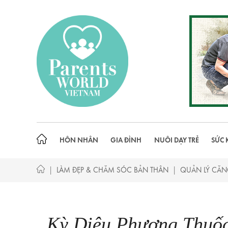
Skip
to
content
HÔN NHÂN
GIA ĐÌNH
NUÔI DẠY TRẺ
SỨC 
|
|
LÀM ĐẸP & CHĂM SÓC BẢN THÂN
QUẢN LÝ CĂ
Kỳ Diệu Phương Thuố