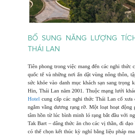
BỔ SUNG NĂNG LƯỢNG TÍCH
THÁI LAN
Tiên phong trong việc mang đến các nghi thức 
quốc tế và những nơi ẩn dật vùng nông thôn, t
sức khỏe vào danh mục khách sạn sang trọng kể
Hin, Thái Lan năm 2001. Thuộc mạng lưới khác
Hotel
cung cấp các nghi thức Thái Lan cổ xưa
ngắm vầng dương rạng rỡ. Một loạt hoạt động g
tâm hồn từ lúc bình minh ló rạng bắt đầu với ng
Tak Bart – dâng thức ăn cho các vị thần, đi dạ
có thể chọn kết thúc kỳ nghỉ bằng liệu pháp m