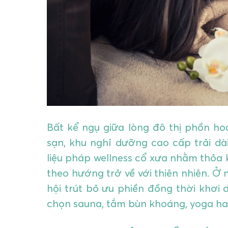
Bất kể ngụ giữa lòng đô thị phồn h
sạn, khu nghỉ dưỡng cao cấp trải dà
liệu pháp wellness cổ xưa nhằm thỏa 
theo hướng trở về với thiên nhiên. Ở
hội trút bỏ ưu phiền đồng thời khơi
chọn sauna, tắm bùn khoáng, yoga ha