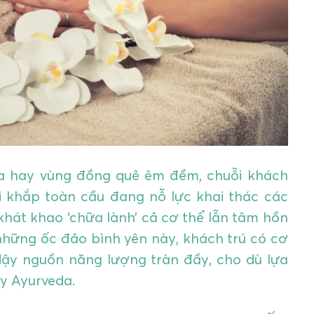
oa hay vùng đồng quê êm đềm, chuỗi khách
i khắp toàn cầu đang nỗ lực khai thác các
khát khao ‘chữa lành’ cả cơ thể lẫn tâm hồn
 những ốc đảo bình yên này, khách trú có cơ
 dậy nguồn năng lượng tràn đầy, cho dù lựa
y Ayurveda.