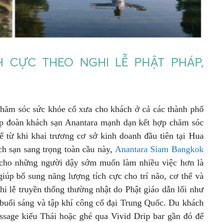
 CỰC THEO NGHI LỄ PHẬT PHÁP,
chăm sóc sức khỏe cổ xưa cho khách ở cả các thành phố
ập đoàn khách sạn Anantara mạnh dạn kết hợp chăm sóc
 từ khi khai trương cơ sở kinh doanh đầu tiên tại Hua
h sạn sang trọng toàn cầu này,
Anantara Siam Bangkok
 cho những người dậy sớm muốn làm nhiều việc hơn là
iúp bổ sung năng lượng tích cực cho trí não, cơ thể và
hi lễ truyền thống thường nhật do Phật giáo dẫn lối như
o buổi sáng và tập khí công cổ đại Trung Quốc. Du khách
assage kiểu Thái hoặc ghé qua Vivid Drip bar gần đó để