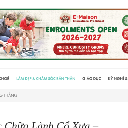
KHOẺ
LÀM ĐẸP & CHĂM SÓC BẢN THÂN
GIÁO DỤC
KỲ NGHỈ &
NG THẲNG
c Chữa Lành Cổ Xưa –