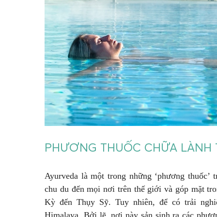
PHƯƠNG THUỐC CHỮA LÀNH T
Ayurveda là một trong những ‘phương thuốc’ t
chu du đến mọi nơi trên thế giới và góp mặt tr
Kỳ đến Thụy Sỹ. Tuy nhiên, để có trải ngh
Himalaya. Bởi lẽ, nơi này sản sinh ra các phư