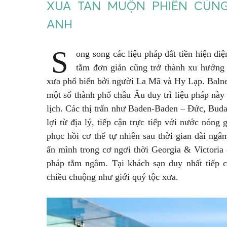
XUA TAN MUỘN PHIỀN CÙN
ANH
S
ong song các liệu pháp đắt tiền hiện di
tắm đơn giản cũng trở thành xu hướng 
xưa phổ biến bởi người La Mã và Hy Lạp. Balne
một số thành phố châu Âu duy trì liệu pháp này
lịch. Các thị trấn như Baden-Baden – Đức, Bud
lợi từ địa lý, tiếp cận trực tiếp với nước nón
phục hồi cơ thể tự nhiên sau thời gian dài 
ẩn mình trong cơ ngơi thời Georgia & Victoria 
pháp tắm ngâm. Tại khách sạn duy nhất tiếp c
chiều chuộng như giới quý tộc xưa.