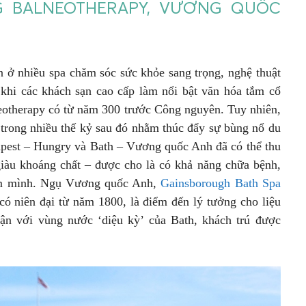
G BALNEOTHERAPY, VƯƠNG QUỐC
ện ở nhiều spa chăm sóc sức khỏe sang trọng, nghệ thuật
khi các khách sạn cao cấp làm nổi bật văn hóa tắm cổ
otherapy có từ năm 300 trước Công nguyên. Tuy nhiên,
 trong nhiều thế kỷ sau đó nhằm thúc đẩy sự bùng nổ du
apest – Hungry và Bath – Vương quốc Anh đã có thể thu
g giàu khoáng chất – được cho là có khả năng chữa bệnh,
ngâm mình. Ngụ Vương quốc Anh,
Gainsborough Bath Spa
có niên đại từ năm 1800, là điểm đến lý tưởng cho liệu
ận với vùng nước ‘diệu kỳ’ của Bath, khách trú được