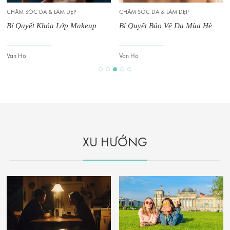
CHĂM SÓC DA & LÀM ĐẸP
CHĂM SÓC DA & LÀM ĐẸP
Bí Quyết Khóa Lớp Makeup
Bí Quyết Bảo Vệ Da Mùa Hè
Van Ho
Van Ho
XU HƯỚNG