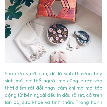
GIÁO DỤC
KỲ NGHỈ & ĐIỂM ĐẾN
QUÀ TẶNG & SỰ KIỆN
LIÊN HỆ
Sau cơn vượt cạn, dù là sinh thường hay
sinh mổ, cơ thể người mẹ cũng bước vào
thời điểm rất đỗi nhạy cảm khi mà mọi tác
động từ bên ngoài đều in dấu rõ rệt, cả trên
làn da, sức khỏe và tinh thần. Trong hành