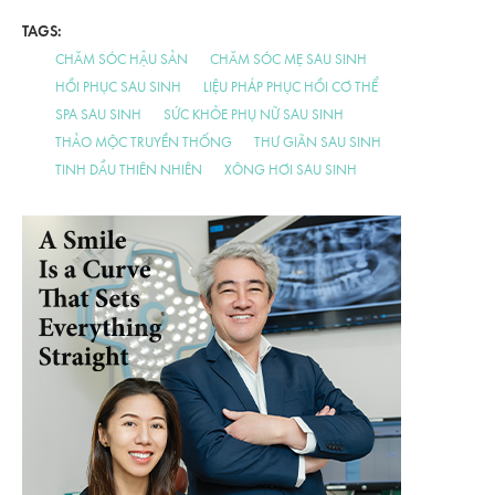
TAGS:
CHĂM SÓC HẬU SẢN
CHĂM SÓC MẸ SAU SINH
HỒI PHỤC SAU SINH
LIỆU PHÁP PHỤC HỒI CƠ THỂ
SPA SAU SINH
SỨC KHỎE PHỤ NỮ SAU SINH
THẢO MỘC TRUYỀN THỐNG
THƯ GIÃN SAU SINH
TINH DẦU THIÊN NHIÊN
XÔNG HƠI SAU SINH