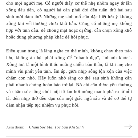
cho mọi người mẹ. Có người thấy cơ thể nhẹ nhõm ngay từ lần
xông đầu tiên, có người lại cần phải đợi đến tuần thứ hai sau
sinh mới dám thử. Những mẹ sinh mổ cần đặc biệt lưu ý không
xông khi vết thương chưa khô hẳn. Cũng có những mẹ không
hợp với tinh dầu, dễ chóng mặt hoặc dị ứng, cần chọn xông khô
hoặc dùng phương pháp khác để hồi phục.
Điều quan trọng là lắng nghe cơ thể mình, không chạy theo trào
lưu, không áp lực phải xông để “nhanh đẹp”, “nhanh khỏe”.
Xông hơi là một hình thức nuông chiều bản thân, là khi mẹ cho
mình vài phút yên tĩnh, ấm áp, giữa nhịp sống lộn xộn của việc
chăm con nhỏ. Hãy luôn nhớ rằng cơ thể sau sinh không cần
phải nhanh chóng hoàn hảo trở lại. Nó chỉ cần được yêu thương
và chăm sóc từng chút một từ làn hơi mỏng manh phả ra từ nồi
lá, đến nhịp thở đều đặn của một giấc ngủ sâu và để cơ thể tự
đảm nhận tiếp tục nhiệm vụ phục hồi.
Xem thêm:
Chăm Sóc Mái Tóc Sau Khi Sinh