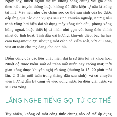
Ngày nay, nhiều người mẹ trẻ không sống chung với gia đình
theo kiểu truyền thống hoặc không đủ điều kiện tự nấu lá xông
tại nhà. Vậy nên nhu cầu chăm sóc cơ thể sau sinh của họ được
đáp ứng qua các dịch vụ spa sau sinh chuyên nghiệp, những liệu
trình xông hơi hiện đại sử dụng máy xông tinh dầu, phòng xông
hồng ngoại, hoặc thiết bị cá nhân nhỏ gọn với bảng điều chỉnh
nhiệt độ linh hoạt. Tinh dầu oải hương, khuynh diệp, bạc hà hay
cam bergamot được sử dụng một cách có kiểm soát, vừa dịu nhẹ,
vừa an toàn cho mẹ đang cho con bú.
Điểm cộng của các liệu pháp hiện đại là sự tiện lợi và khoa học.
Nhiệt độ được kiểm soát để tránh mất nước hay chóng mặt; thời
gian xông được khuyến nghị rõ ràng (thường là 15–20 phút mỗi
lần, 2–3 lần mỗi tuần trong tháng đầu sau sinh); và có chuyên
viên hướng dẫn kỹ càng về việc uống nước bù điện giải trước và
sau khi xông.
LẮNG NGHE TIẾNG GỌI TỪ CƠ THỂ
Tuy nhiên, không có một công thức chung nào có thể áp dụng