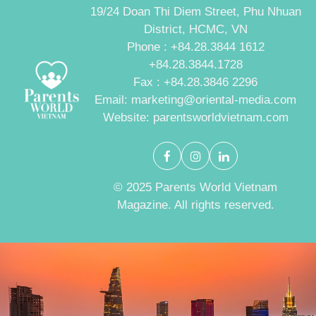
19/24 Doan Thi Diem Street, Phu Nhuan
District, HCMC, VN
Phone : +84.28.3844 1612
+84.28.3844.1728
Fax : +84.28.3846 2296
Email: marketing@oriental-media.com
Website: parentsworldvietnam.com
© 2025 Parents World Vietnam
Magazine. All rights reserved.