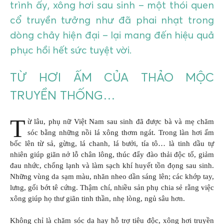
trình ấy, xông hơi sau sinh – một thói quen
cổ truyền tưởng như đã phai nhạt trong
dòng chảy hiện đại – lại mang đến hiệu quả
phục hồi hết sức tuyệt vời.
TỪ HƠI ẤM CỦA THẢO MỘC
TRUYỀN THỐNG…
T
ừ lâu, phụ nữ Việt Nam sau sinh đã được bà và mẹ chăm
sóc bằng những nồi lá xông thơm ngát. Trong làn hơi ấm
bốc lên từ sả, gừng, lá chanh, lá bưởi, tía tô… là tinh dầu tự
nhiên giúp giãn nở lỗ chân lông, thúc đẩy đào thải độc tố, giảm
đau nhức, chống lạnh và làm sạch khí huyết tồn đọng sau sinh.
Những vùng da sạm màu, nhăn nheo dần sáng lên; các khớp tay,
lưng, gối bớt tê cứng. Thậm chí, nhiều sản phụ chia sẻ rằng việc
xông giúp họ thư giãn tinh thần, nhẹ lòng, ngủ sâu hơn.
Không chỉ là chăm sóc da hay hỗ trợ tiêu độc, xông hơi truyền