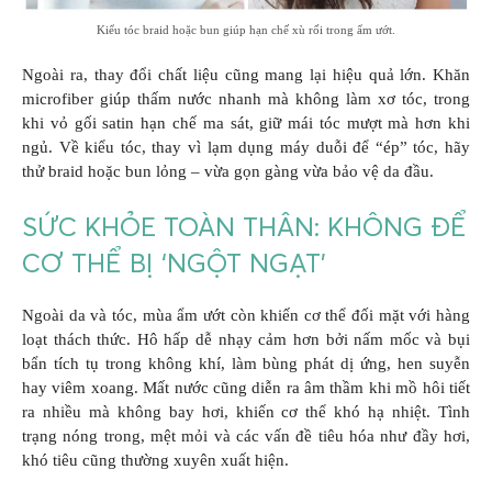
Kiểu tóc braid hoặc bun giúp hạn chế xù rối trong ẩm ướt.
Ngoài ra, thay đổi chất liệu cũng mang lại hiệu quả lớn. Khăn
microfiber giúp thấm nước nhanh mà không làm xơ tóc, trong
khi vỏ gối satin hạn chế ma sát, giữ mái tóc mượt mà hơn khi
ngủ. Về kiểu tóc, thay vì lạm dụng máy duỗi để “ép” tóc, hãy
thử braid hoặc bun lỏng – vừa gọn gàng vừa bảo vệ da đầu.
SỨC KHỎE TOÀN THÂN: KHÔNG ĐỂ
CƠ THỂ BỊ ‘NGỘT NGẠT’
Ngoài da và tóc, mùa ẩm ướt còn khiến cơ thể đối mặt với hàng
loạt thách thức. Hô hấp dễ nhạy cảm hơn bởi nấm mốc và bụi
bẩn tích tụ trong không khí, làm bùng phát dị ứng, hen suyễn
hay viêm xoang. Mất nước cũng diễn ra âm thầm khi mồ hôi tiết
ra nhiều mà không bay hơi, khiến cơ thể khó hạ nhiệt. Tình
trạng nóng trong, mệt mỏi và các vấn đề tiêu hóa như đầy hơi,
khó tiêu cũng thường xuyên xuất hiện.