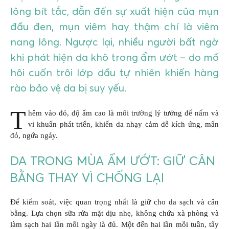
lông bít tắc, dẫn đến sự xuất hiện của mụn
đầu đen, mụn viêm hay thậm chí là viêm
nang lông. Ngược lại, nhiều người bất ngờ
khi phát hiện da khô trong ẩm ướt – do mồ
hôi cuốn trôi lớp dầu tự nhiên khiến hàng
rào bảo vệ da bị suy yếu.
T
hêm vào đó, độ ẩm cao là môi trường lý tưởng để nấm và
vi khuẩn phát triển, khiến da nhạy cảm dễ kích ứng, mẩn
đỏ, ngứa ngáy.
DA TRONG MÙA ẨM ƯỚT: GIỮ CÂN
BẰNG THAY VÌ CHỐNG LẠI
Để kiểm soát, việc quan trọng nhất là giữ cho da sạch và cân
bằng. Lựa chọn sữa rửa mặt dịu nhẹ, không chứa xà phòng và
làm sạch hai lần mỗi ngày là đủ. Một đến hai lần mỗi tuần, tẩy