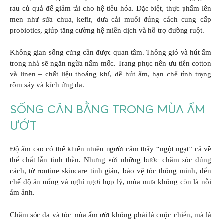
rau củ quả để giảm tải cho hệ tiêu hóa. Đặc biệt, thực phẩm lên
men như sữa chua, kefir, dưa cải muối đúng cách cung cấp
probiotics, giúp tăng cường hệ miễn dịch và hỗ trợ đường ruột.
Không gian sống cũng cần được quan tâm. Thông gió và hút ẩm
trong nhà sẽ ngăn ngừa nấm mốc. Trang phục nên ưu tiên cotton
và linen – chất liệu thoáng khí, dễ hút ẩm, hạn chế tình trạng
rôm sảy và kích ứng da.
SỐNG CÂN BẰNG TRONG MÙA ẨM
ƯỚT
Độ ẩm cao có thể khiến nhiều người cảm thấy “ngột ngạt” cả về
thể chất lẫn tinh thần. Nhưng với những bước chăm sóc đúng
cách, từ routine skincare tinh giản, bảo vệ tóc thông minh, đến
chế độ ăn uống và nghỉ ngơi hợp lý, mùa mưa không còn là nỗi
ám ảnh.
Chăm sóc da và tóc mùa ẩm ướt không phải là cuộc chiến, mà là