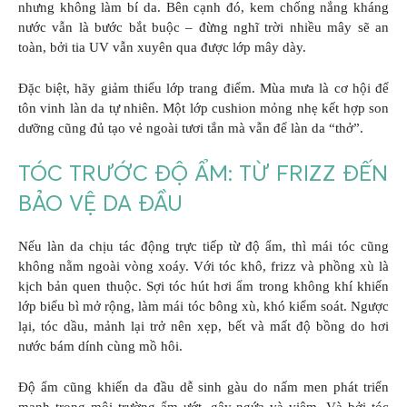
nhưng không làm bí da. Bên cạnh đó, kem chống nắng kháng
nước vẫn là bước bắt buộc – đừng nghĩ trời nhiều mây sẽ an
toàn, bởi tia UV vẫn xuyên qua được lớp mây dày.
Đặc biệt, hãy giảm thiểu lớp trang điểm. Mùa mưa là cơ hội để
tôn vinh làn da tự nhiên. Một lớp cushion mỏng nhẹ kết hợp son
dưỡng cũng đủ tạo vẻ ngoài tươi tắn mà vẫn để làn da “thở”.
TÓC TRƯỚC ĐỘ ẨM: TỪ FRIZZ ĐẾN
BẢO VỆ DA ĐẦU
Nếu làn da chịu tác động trực tiếp từ độ ẩm, thì mái tóc cũng
không nằm ngoài vòng xoáy. Với tóc khô, frizz và phồng xù là
kịch bản quen thuộc. Sợi tóc hút hơi ẩm trong không khí khiến
lớp biểu bì mở rộng, làm mái tóc bông xù, khó kiểm soát. Ngược
lại, tóc dầu, mảnh lại trở nên xẹp, bết và mất độ bồng do hơi
nước bám dính cùng mồ hôi.
Độ ẩm cũng khiến da đầu dễ sinh gàu do nấm men phát triển
mạnh trong môi trường ẩm ướt, gây ngứa và viêm. Và bởi tóc