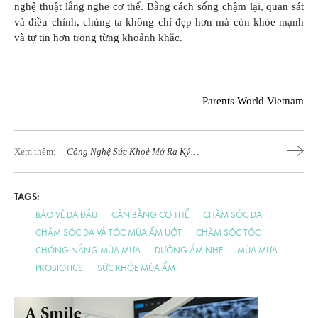
nghệ thuật lắng nghe cơ thể. Bằng cách sống chậm lại, quan sát
và điều chỉnh, chúng ta không chỉ đẹp hơn mà còn khỏe mạnh
và tự tin hơn trong từng khoảnh khắc.
Parents World Vietnam
Xem thêm:
Công Nghệ Sức Khoẻ Mở Ra Kỷ
Nguyên Mới
TAGS:
BẢO VỆ DA ĐẦU
CÂN BẰNG CƠ THỂ
CHĂM SÓC DA
CHĂM SÓC DA VÀ TÓC MÙA ẨM ƯỚT
CHĂM SÓC TÓC
CHỐNG NẮNG MÙA MƯA
DƯỠNG ẨM NHẸ
MÙA MƯA
PROBIOTICS
SỨC KHỎE MÙA ẨM