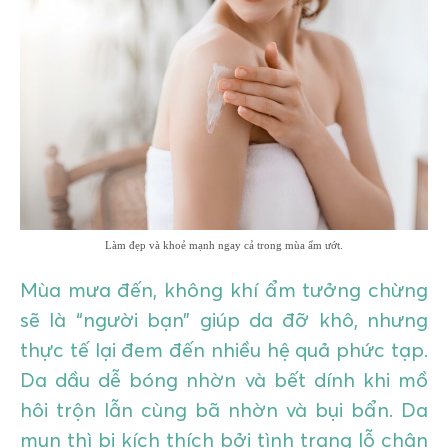
GIÁO DỤC
KỲ NGHỈ & ĐIỂM ĐẾN
QUÀ TẶNG & SỰ KIỆN
LIÊN HỆ
Làm đẹp và khoẻ mạnh ngay cả trong mùa ẩm ướt.
Mùa mưa đến, không khí ẩm tưởng chừng
sẽ là “người bạn” giúp da đỡ khô, nhưng
thực tế lại đem đến nhiều hệ quả phức tạp.
Da dầu dễ bóng nhờn và bết dính khi mồ
hôi trộn lẫn cùng bã nhờn và bụi bẩn. Da
mụn thì bị kích thích bởi tình trạng lỗ chân