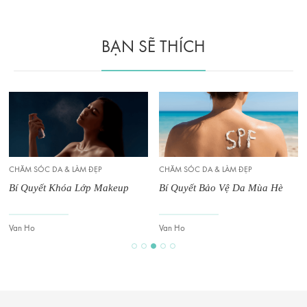
BẠN SẼ THÍCH
CHĂM SÓC DA & LÀM ĐẸP
CHĂM SÓC DA & LÀM ĐẸP
Bí Quyết Khóa Lớp Makeup
Bí Quyết Bảo Vệ Da Mùa Hè
Van Ho
Van Ho