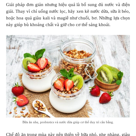
Giải pháp đơn giản nhưng hiệu quả là bổ sung đủ nước và điện
giải. Thay vì chỉ uống nước lọc, hãy xen kẽ nước dừa, sữa ít béo,
hoặc hoa quả giàu kali và magiê như chuối, bơ. Những lựa chọn
này giúp bù khoáng chất và giữ cho cơ thể sảng khoái.
Bữa ăn nhẹ, probiotics và nước dừa giúp cơ thể duy trì cân bằng.
Chế độ ăn trong mùa này nên thiên về bữa nhỏ, nhẹ nhàng, giàu