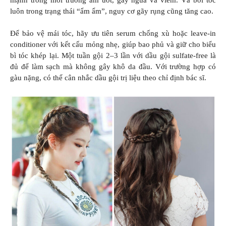
luôn trong trạng thái “ẩm ẩm”, nguy cơ gãy rụng cũng tăng cao.
Để bảo vệ mái tóc, hãy ưu tiên serum chống xù hoặc leave-in
conditioner với kết cấu mỏng nhẹ, giúp bao phủ và giữ cho biểu
bì tóc khép lại. Một tuần gội 2–3 lần với dầu gội sulfate-free là
đủ để làm sạch mà không gây khô da đầu. Với trường hợp có
gàu nặng, có thể cân nhắc dầu gội trị liệu theo chỉ định bác sĩ.