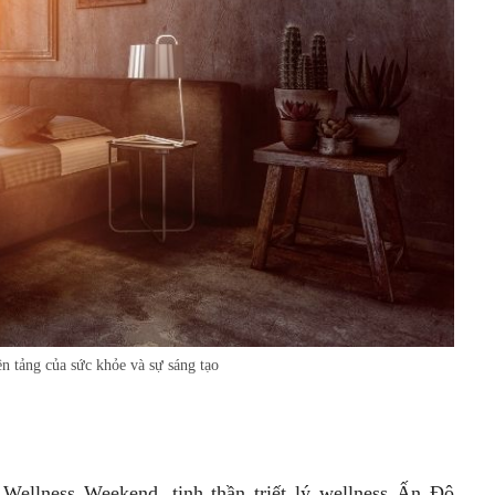
ền tảng của sức khỏe và sự sáng tạo
Wellness Weekend, tinh thần triết lý wellness Ấn Độ