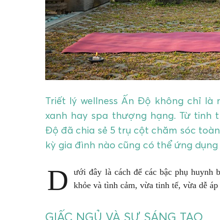
Triết lý wellness Ấn Độ không chỉ là 
xanh hay spa thượng hạng. Từ tinh 
Độ đã chia sẻ 5 trụ cột chăm sóc toà
kỳ gia đình nào cũng có thể ứng dụng
D
ưới đây là cách để các bậc phụ huynh b
khỏe và tình cảm, vừa tinh tế, vừa dễ áp
GIẤC NGỦ VÀ SỰ SÁNG TẠO