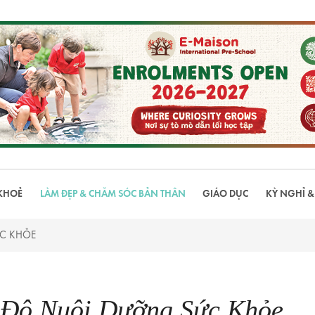
KHOẺ
LÀM ĐẸP & CHĂM SÓC BẢN THÂN
GIÁO DỤC
KỲ NGHỈ &
ỨC KHỎE
n Độ Nuôi Dưỡng Sức Khỏe