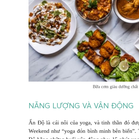
Bữa cơm giàu dưỡng chất 
NĂNG LƯỢNG VÀ VẬN ĐỘNG
Ấn Độ là cái nôi của yoga, và tinh thần đó đư
Weekend như “yoga đón bình minh bên biển”. Tạ