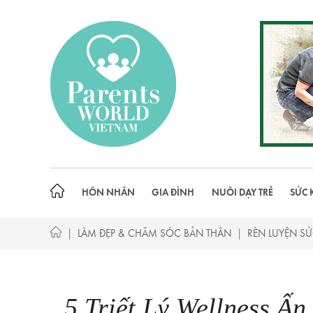
Skip
to
content
HÔN NHÂN
GIA ĐÌNH
NUÔI DẠY TRẺ
SỨC 
|
|
LÀM ĐẸP & CHĂM SÓC BẢN THÂN
RÈN LUYỆN S
5 Triết Lý Wellness Ấ