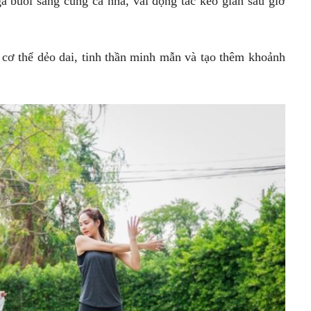
 buổi sáng cùng cả nhà, vài động tác kéo giãn sau giờ
ơ thể dẻo dai, tinh thần minh mẫn và tạo thêm khoảnh