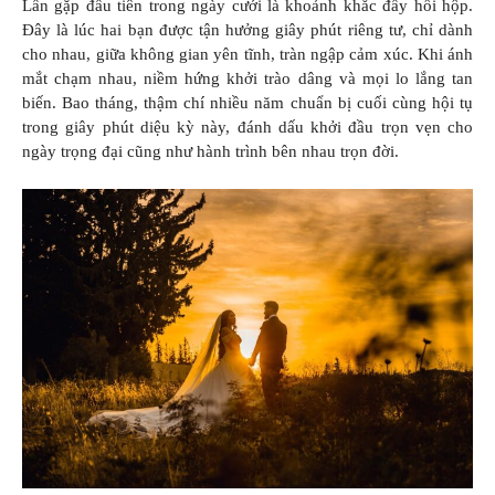
Lần gặp đầu tiên trong ngày cưới là khoảnh khắc đầy hồi hộp.
Đây là lúc hai bạn được tận hưởng giây phút riêng tư, chỉ dành
cho nhau, giữa không gian yên tĩnh, tràn ngập cảm xúc. Khi ánh
mắt chạm nhau, niềm hứng khởi trào dâng và mọi lo lắng tan
biến. Bao tháng, thậm chí nhiều năm chuẩn bị cuối cùng hội tụ
trong giây phút diệu kỳ này, đánh dấu khởi đầu trọn vẹn cho
ngày trọng đại cũng như hành trình bên nhau trọn đời.