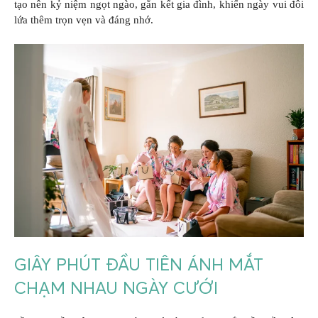
tạo nên kỷ niệm ngọt ngào, gắn kết gia đình, khiến ngày vui đôi
lứa thêm trọn vẹn và đáng nhớ.
GIÂY PHÚT ĐẦU TIÊN ÁNH MẮT
CHẠM NHAU NGÀY CƯỚI