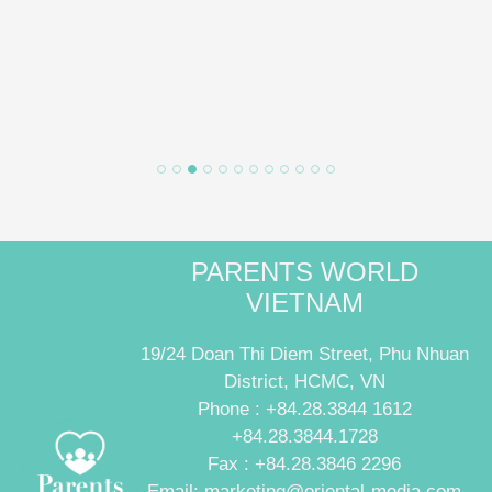
PARENTS WORLD
VIETNAM
19/24 Doan Thi Diem Street, Phu Nhuan
District, HCMC, VN
Phone : +84.28.3844 1612
+84.28.3844.1728
Fax : +84.28.3846 2296
Email: marketing@oriental-media.com