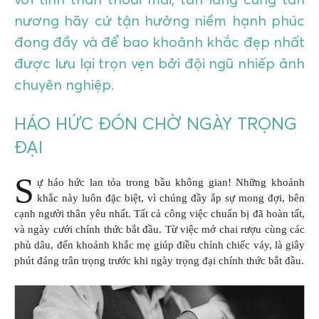
nương hãy cứ tận hưởng niềm hạnh phúc
đong đầy và để bao khoảnh khắc đẹp nhất
được lưu lại trọn vẹn bởi đội ngũ nhiếp ảnh
chuyên nghiệp.
HÁO HỨC ĐÓN CHỜ NGÀY TRỌNG
ĐẠI
S
ự háo hức lan tỏa trong bầu không gian! Những khoảnh
khắc này luôn đặc biệt, vì chúng đầy ắp sự mong đợi, bên
cạnh người thân yêu nhất. Tất cả công việc chuẩn bị đã hoàn tất,
và ngày cưới chính thức bắt đầu. Từ việc mở chai rượu cùng các
phù dâu, đến khoảnh khắc mẹ giúp điều chỉnh chiếc váy, là giây
phút đáng trân trọng trước khi ngày trọng đại chính thức bắt đầu.