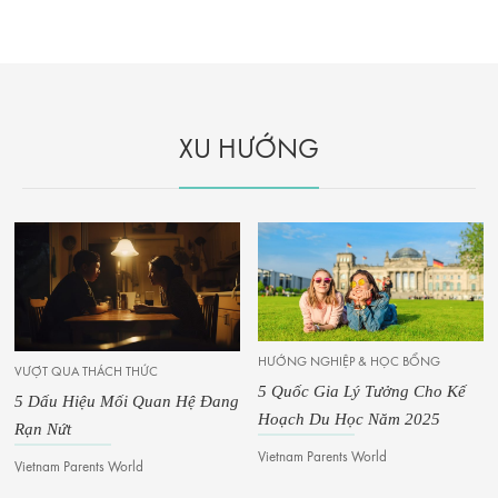
XU HƯỚNG
HƯỚNG NGHIỆP & HỌC BỔNG
VƯỢT QUA THÁCH THỨC
5 Quốc Gia Lý Tưởng Cho Kế
5 Dấu Hiệu Mối Quan Hệ Đang
Hoạch Du Học Năm 2025
Rạn Nứt
Vietnam Parents World
Vietnam Parents World