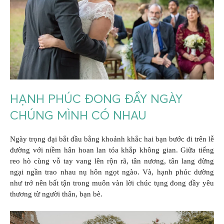
HẠNH PHÚC ĐONG ĐẦY NGÀY
CHÚNG MÌNH CÓ NHAU
Ngày trọng đại bắt đầu bằng khoảnh khắc hai bạn bước đi trên lễ
đường với niềm hân hoan lan tỏa khắp không gian. Giữa tiếng
reo hò cùng vỗ tay vang lên rộn rã, tân nương, tân lang đừng
ngại ngần trao nhau nụ hôn ngọt ngào. Và, hạnh phúc dường
như trở nên bất tận trong muôn vàn lời chúc tụng đong đầy yêu
thương từ người thân, bạn bè.