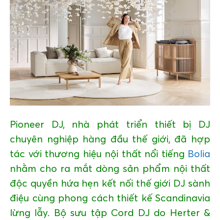
GIÁO DỤC
KỲ NGHỈ & ĐIỂM ĐẾN
QUÀ TẶNG & SỰ KIỆN
LIÊN HỆ
Pioneer DJ, nhà phát triển thiết bị DJ
chuyên nghiệp hàng đầu thế giới, đã hợp
tác với thương hiệu nội thất nổi tiếng
Bolia
nhằm cho ra mắt dòng sản phẩm nội thất
độc quyền hứa hẹn kết nối thế giới DJ sành
điệu cùng phong cách thiết kế Scandinavia
lừng lẫy. Bộ sưu tập Cord DJ do Herter &