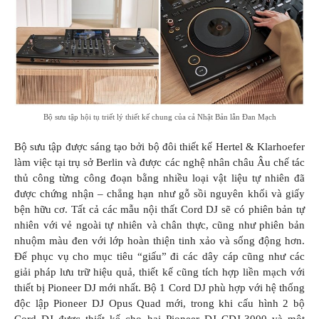
Bộ sưu tập hội tụ triết lý thiết kế chung của cả Nhật Bản lẫn Đan Mạch
Bộ sưu tập được sáng tạo bởi bộ đôi thiết kế Hertel & Klarhoefer
làm việc tại trụ sở Berlin và được các nghệ nhân châu Âu chế tác
thủ công từng công đoạn bằng nhiều loại vật liệu tự nhiên đã
được chứng nhận – chẳng hạn như gỗ sồi nguyên khối và giấy
bện hữu cơ. Tất cả các mẫu nội thất Cord DJ sẽ có phiên bản tự
nhiên với vẻ ngoài tự nhiên và chân thực, cũng như phiên bản
nhuộm màu đen với lớp hoàn thiện tinh xảo và sống động hơn.
Để phục vụ cho mục tiêu “giấu” đi các dây cáp cũng như các
giải pháp lưu trữ hiệu quả, thiết kế cũng tích hợp liền mạch với
thiết bị Pioneer DJ mới nhất. Bộ 1 Cord DJ phù hợp với hệ thống
độc lập Pioneer DJ Opus Quad mới, trong khi cấu hình 2 bộ
Cord DJ được thiết kế cho hai Pioneer DJ CDJ-3000 và một