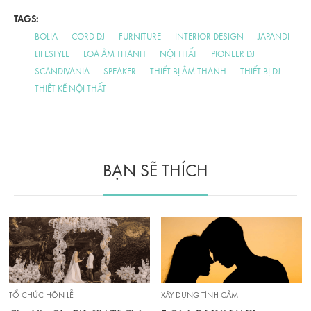
TAGS:
BOLIA
CORD DJ
FURNITURE
INTERIOR DESIGN
JAPANDI
LIFESTYLE
LOA ÂM THANH
NỘI THẤT
PIONEER DJ
SCANDIVANIA
SPEAKER
THIẾT BỊ ÂM THANH
THIẾT BỊ DJ
THIẾT KẾ NỘI THẤT
BẠN SẼ THÍCH
TỔ CHỨC HÔN LỄ
XÂY DỰNG TÌNH CẢM