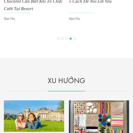
Checklist Cần Biết Khi Tổ Chức
5 Cách Để Nói Lời Yêu
Cưới Tại Resort
Van Ho
Van Ho
XU HƯỚNG