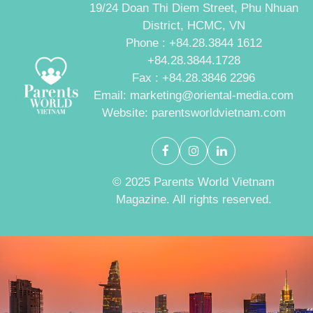
19/24 Doan Thi Diem Street, Phu Nhuan
District, HCMC, VN
Phone : +84.28.3844 1612
+84.28.3844.1728
Fax : +84.28.3846 2296
Email: marketing@oriental-media.com
Website: parentsworldvietnam.com
© 2025 Parents World Vietnam
Magazine. All rights reserved.