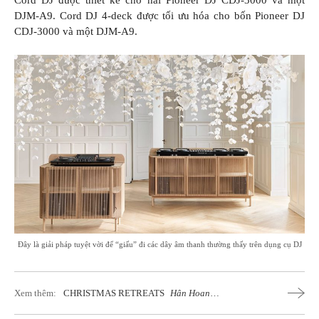
DJM-A9. Cord DJ 4-deck được tối ưu hóa cho bốn Pioneer DJ
CDJ-3000 và một DJM-A9.
Đây là giải pháp tuyệt vời để “giấu” đi các dây âm thanh thường thấy trên dụng cụ DJ
Xem thêm:
CHRISTMAS RETREATS
Hân Hoan
Đón Mùa Lễ Hội