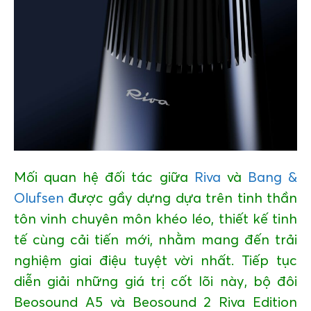
GIÁO DỤC
KỲ NGHỈ & ĐIỂM ĐẾN
QUÀ TẶNG & SỰ KIỆN
LIÊN HỆ
Mối quan hệ đối tác giữa
Riva
và
Bang &
Olufsen
được gầy dựng dựa trên tinh thần
tôn vinh chuyên môn khéo léo, thiết kế tinh
tế cùng cải tiến mới, nhằm mang đến trải
nghiệm giai điệu tuyệt vời nhất. Tiếp tục
diễn giải những giá trị cốt lõi này, bộ đôi
Beosound A5 và Beosound 2 Riva Edition