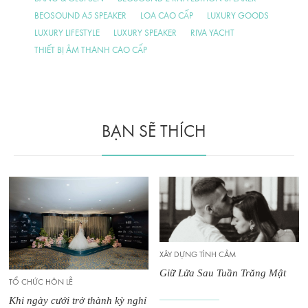
BEOSOUND A5 SPEAKER
LOA CAO CẤP
LUXURY GOODS
LUXURY LIFESTYLE
LUXURY SPEAKER
RIVA YACHT
THIẾT BỊ ÂM THANH CAO CẤP
BẠN SẼ THÍCH
XÂY DỰNG TÌNH CẢM
TỔ CHỨC HÔN LỄ
Giữ Lửa Sau Tuần Trăng Mật
Checklist Cần Biết Khi Tổ Chức
Cưới Tại Resort