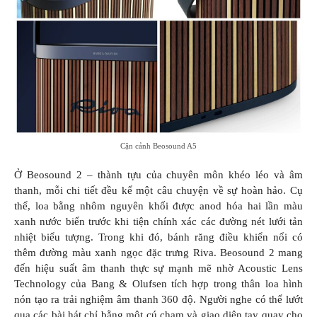
Cận cảnh Beosound A5
Ở Beosound 2 – thành tựu của chuyên môn khéo léo và âm
thanh, mỗi chi tiết đều kể một câu chuyện về sự hoàn hảo. Cụ
thể, loa bằng nhôm nguyên khối được anod hóa hai lần màu
xanh nước biển trước khi tiện chính xác các đường nét lưới tản
nhiệt biểu tượng. Trong khi đó, bánh răng điều khiển nổi có
thêm đường màu xanh ngọc đặc trưng Riva. Beosound 2 mang
đến hiệu suất âm thanh thực sự mạnh mẽ nhờ Acoustic Lens
Technology của Bang & Olufsen tích hợp trong thân loa hình
nón tạo ra trải nghiệm âm thanh 360 độ. Người nghe có thể lướt
qua các bài hát chỉ bằng một cú chạm và giao diện tay quay cho