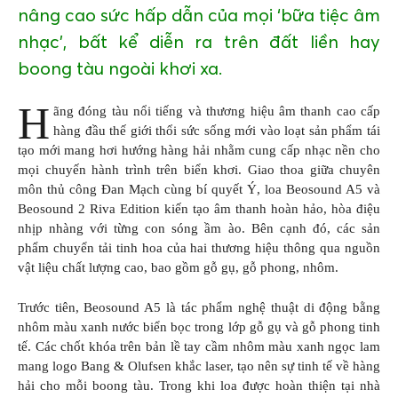
nâng cao sức hấp dẫn của mọi ‘bữa tiệc âm
nhạc’, bất kể diễn ra trên đất liền hay
boong tàu ngoài khơi xa.
H
ãng đóng tàu nổi tiếng và thương hiệu âm thanh cao cấp
hàng đầu thế giới thổi sức sống mới vào loạt sản phẩm tái
tạo mới mang hơi hướng hàng hải nhằm cung cấp nhạc nền cho
mọi chuyến hành trình trên biển khơi. Giao thoa giữa chuyên
môn thủ công Đan Mạch cùng bí quyết Ý, loa Beosound A5 và
Beosound 2 Riva Edition kiến tạo âm thanh hoàn hảo, hòa điệu
nhịp nhàng với từng con sóng ầm ào. Bên cạnh đó, các sản
phẩm chuyển tải tinh hoa của hai thương hiệu thông qua nguồn
vật liệu chất lượng cao, bao gồm gỗ gụ, gỗ phong, nhôm.
Trước tiên, Beosound A5 là tác phẩm nghệ thuật di động bằng
nhôm màu xanh nước biển bọc trong lớp gỗ gụ và gỗ phong tinh
tế. Các chốt khóa trên bản lề tay cầm nhôm màu xanh ngọc lam
mang logo Bang & Olufsen khắc laser, tạo nên sự tinh tế về hàng
hải cho mỗi boong tàu. Trong khi loa được hoàn thiện tại nhà