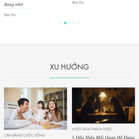
Van Ho
Van Ho
XU HƯỚNG
HƯỚNG NGHIỆP & HỌC BỔNG
VƯỢT QUA THÁCH THỨC
5 Quốc Gia Lý Tưởng Cho Kế
5 Dấu Hiệu Mối Quan Hệ Đang