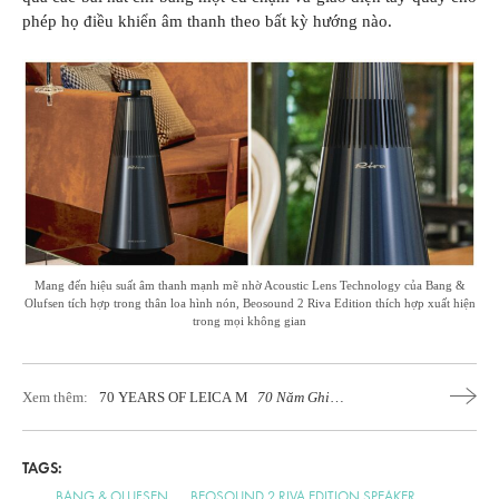
phép họ điều khiển âm thanh theo bất kỳ hướng nào.
Mang đến hiệu suất âm thanh mạnh mẽ nhờ Acoustic Lens Technology của Bang &
Olufsen tích hợp trong thân loa hình nón, Beosound 2 Riva Edition thích hợp xuất hiện
trong mọi không gian
Xem thêm:
70 YEARS OF LEICA M
70 Năm Ghi
Lại Những Khoảnh Khắc Quý Giá
TAGS:
BANG & OLUFSEN
BEOSOUND 2 RIVA EDITION SPEAKER