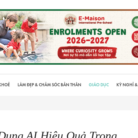
KHOẺ
LÀM ĐẸP & CHĂM SÓC BẢN THÂN
GIÁO DỤC
KỲ NGHỈ &
Dụng AI Hiệu Quả Trong