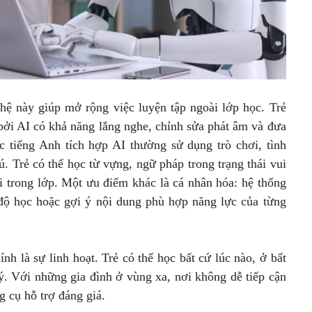
ghệ này giúp mở rộng việc luyện tập ngoài lớp học. Trẻ
bởi AI có khả năng lắng nghe, chỉnh sửa phát âm và đưa
ọc tiếng Anh tích hợp AI thường sử dụng trò chơi, tình
. Trẻ có thể học từ vựng, ngữ pháp trong trạng thái vui
i trong lớp. Một ưu điểm khác là cá nhân hóa: hệ thống
độ học hoặc gợi ý nội dung phù hợp năng lực của từng
nh là sự linh hoạt. Trẻ có thể học bất cứ lúc nào, ở bất
ý. Với những gia đình ở vùng xa, nơi không dễ tiếp cận
g cụ hỗ trợ đáng giá.