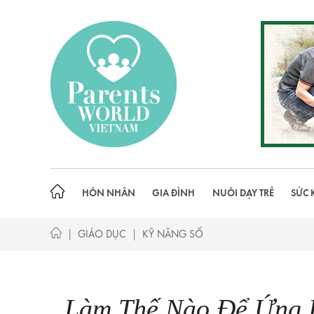
Skip
to
content
HÔN NHÂN
GIA ĐÌNH
NUÔI DẠY TRẺ
SỨC 
|
|
GIÁO DỤC
KỸ NĂNG SỐ
Làm Thế Nào Để Ứng 