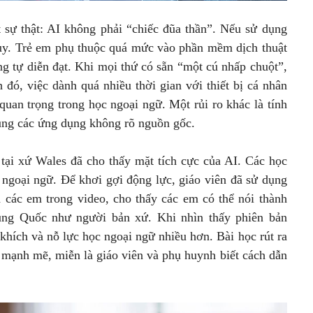
sự thật: AI không phải “chiếc đũa thần”. Nếu sử dụng
 lụy. Trẻ em phụ thuộc quá mức vào phần mềm dịch thuật
ng tự diễn đạt. Khi mọi thứ có sẵn “một cú nhấp chuột”,
h đó, việc dành quá nhiều thời gian với thiết bị cá nhân
 quan trọng trong học ngoại ngữ. Một rủi ro khác là tính
dụng các ứng dụng không rõ nguồn gốc.
tại xứ Wales đã cho thấy mặt tích cực của AI. Các học
 ngoại ngữ. Để khơi gợi động lực, giáo viên đã sử dụng
h các em trong video, cho thấy các em có thể nói thành
ng Quốc như người bản xứ. Khi nhìn thấy phiên bản
khích và nỗ lực học ngoại ngữ nhiều hơn. Bài học rút ra
 mạnh mẽ, miễn là giáo viên và phụ huynh biết cách dẫn