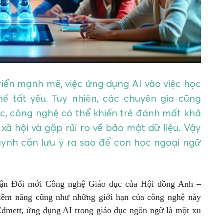
triển mạnh mẽ, việc ứng dụng AI vào việc học
ế tất yếu. Tuy nhiên, các chuyên gia cũng
, công nghệ có thể khiến trẻ đánh mất khả
ã hội và gặp rủi ro về bảo mật dữ liệu. Vậy
huynh cần lưu ý ra sao để con học ngoại ngữ
hận Đổi mới Công nghệ Giáo dục của Hội đồng Anh –
tiềm năng cũng như những giới hạn của công nghệ này
 Edmett, ứng dụng AI trong giáo dục ngôn ngữ là một xu