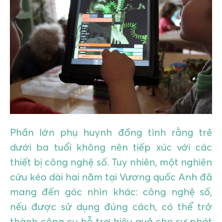
GIÁO DỤC
KỲ NGHỈ & ĐIỂM ĐẾN
QUÀ TẶNG & SỰ KIỆN
LIÊN HỆ
Phần lớn phụ huynh đồng tình rằng trẻ
dưới ba tuổi không nên tiếp xúc với các
thiết bị công nghệ số. Tuy nhiên, một nghiên
cứu kéo dài hai năm tại Vương quốc Anh đã
mang đến góc nhìn khác: công nghệ số,
nếu được sử dụng đúng cách, có thể trở
thành công cụ hỗ trợ hiệu quả cho sự phát