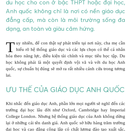
du học cho con ở bậc THPT hoặc đại học,
Anh quốc không chỉ là nơi có nền giáo dục
đẳng cấp, mà còn là môi trường sống đa
dạng, an toàn và giàu cảm hứng.
T
uy nhiên, để con thật sự phát triển tại nơi này, cha mẹ cần
hiểu rõ hệ thống giáo dục và các lựa chọn có thể cá nhân
hóa theo năng lực, điều kiện tài chính và mục tiêu học tập. Du
học không phải là một quyết định vội vã và với du học Anh
quốc, sự chuẩn bị đúng sẽ mở ra rất nhiều cánh cửa trong tương
lai.
ƯU THẾ CỦA GIÁO DỤC ANH QUỐC
Khi nhắc đến giáo dục Anh, phần lớn mọi người sẽ nghĩ đến các
trường đại học lâu đời như Oxford, Cambridge hay Imperial
College London. Nhưng hệ thống giáo dục của Anh không dừng
lại ở những cái tên danh giá. Anh quốc sở hữu hàng trăm trường
đại học và cao đẳng công lập có chất lượng đào tạo xuất sắc,