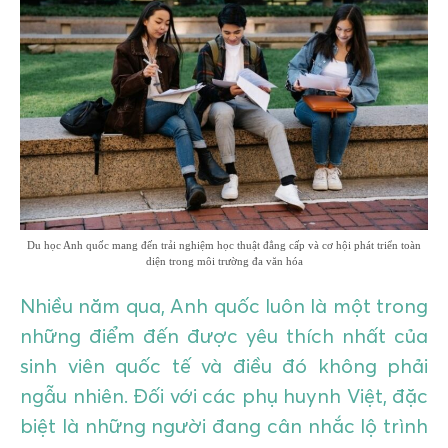
GIÁO DỤC
KỲ NGHỈ & ĐIỂM ĐẾN
QUÀ TẶNG & SỰ KIỆN
LIÊN HỆ
Du học Anh quốc mang đến trải nghiệm học thuật đẳng cấp và cơ hội phát triển toàn
diện trong môi trường đa văn hóa
Nhiều năm qua, Anh quốc luôn là một trong
những điểm đến được yêu thích nhất của
sinh viên quốc tế và điều đó không phải
ngẫu nhiên. Đối với các phụ huynh Việt, đặc
biệt là những người đang cân nhắc lộ trình