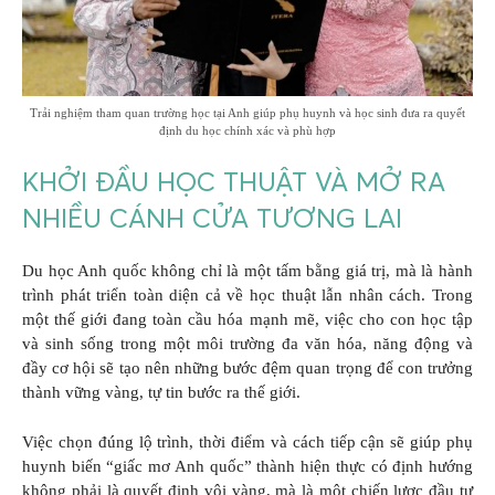
Trải nghiệm tham quan trường học tại Anh giúp phụ huynh và học sinh đưa ra quyết
định du học chính xác và phù hợp
KHỞI ĐẦU HỌC THUẬT VÀ MỞ RA
NHIỀU CÁNH CỬA TƯƠNG LAI
Du học Anh quốc không chỉ là một tấm bằng giá trị, mà là hành
trình phát triển toàn diện cả về học thuật lẫn nhân cách. Trong
một thế giới đang toàn cầu hóa mạnh mẽ, việc cho con học tập
và sinh sống trong một môi trường đa văn hóa, năng động và
đầy cơ hội sẽ tạo nên những bước đệm quan trọng để con trưởng
thành vững vàng, tự tin bước ra thế giới.
Việc chọn đúng lộ trình, thời điểm và cách tiếp cận sẽ giúp phụ
huynh biến “giấc mơ Anh quốc” thành hiện thực có định hướng
không phải là quyết định vội vàng, mà là một chiến lược đầu tư