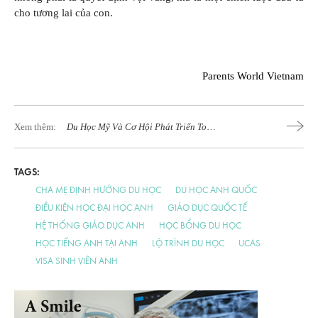
cho tương lai của con.
Parents World Vietnam
Xem thêm:
Du Học Mỹ Và Cơ Hội Phát Triển Toàn
Diện
TAGS:
CHA MẸ ĐỊNH HƯỚNG DU HỌC
DU HỌC ANH QUỐC
ĐIỀU KIỆN HỌC ĐẠI HỌC ANH
GIÁO DỤC QUỐC TẾ
HỆ THỐNG GIÁO DỤC ANH
HỌC BỔNG DU HỌC
HỌC TIẾNG ANH TẠI ANH
LỘ TRÌNH DU HỌC
UCAS
VISA SINH VIÊN ANH