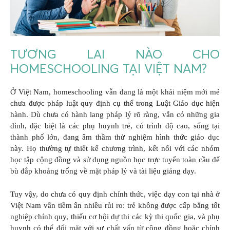
TƯƠNG LAI NÀO CHO
HOMESCHOOLING TẠI VIỆT NAM?
Ở Việt Nam, homeschooling vẫn đang là một khái niệm mới mẻ
chưa được pháp luật quy định cụ thể trong Luật Giáo dục hiện
hành. Dù chưa có hành lang pháp lý rõ ràng, vẫn có những gia
đình, đặc biệt là các phụ huynh trẻ, có trình độ cao, sống tại
thành phố lớn, đang âm thầm thử nghiệm hình thức giáo dục
này. Họ thường tự thiết kế chương trình, kết nối với các nhóm
học tập cộng đồng và sử dụng nguồn học trực tuyến toàn cầu để
bù đắp khoảng trống về mặt pháp lý và tài liệu giảng dạy.
Tuy vậy, do chưa có quy định chính thức, việc dạy con tại nhà ở
Việt Nam vẫn tiềm ẩn nhiều rủi ro: trẻ không được cấp bằng tốt
nghiệp chính quy, thiếu cơ hội dự thi các kỳ thi quốc gia, và phụ
huynh có thể đối mặt với sự chất vấn từ cộng đồng hoặc chính