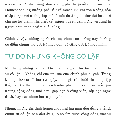
mà còn là lời nhắc rằng: đây không phải là quyết định cảm tính.
Homeschooling không phải là “kế hoạch B” khi con không hòa
nhập được với trường lớp mà là một dự án giáo dục dài hơi, nơi
cha mẹ trở thành nhà thiết kế, người truyền cảm hứng và cũng là
người chịu trách nhiệm cuối cùng.
Chính vì vậy, những người cha mẹ chọn con đường này thường
có điểm chung: họ cực kỳ hiểu con, và cũng cực kỳ hiểu mình.
TỰ DO NHƯNG KHÔNG CÔ LẬP
Một trong những rào cản lớn nhất của giáo dục tại nhà chính là
sự cô lập – không chỉ của trẻ, mà của chính phụ huynh. Trong
khi bạn bè con đi học cả ngày, tham gia các buổi sinh hoạt tập
thể, các kỳ thi… thì homeschooler phải học cách kết nối qua
những cộng đồng nhỏ hơn, gặp bạn ở công viên, lớp học nghệ
thuật, hay các nhóm học trực tuyến.
Nhưng những gia đình homeschooling lâu năm đều đồng ý rằng:
chính sự cô lập ban đầu ấy giúp họ tìm được cộng đồng thật sự