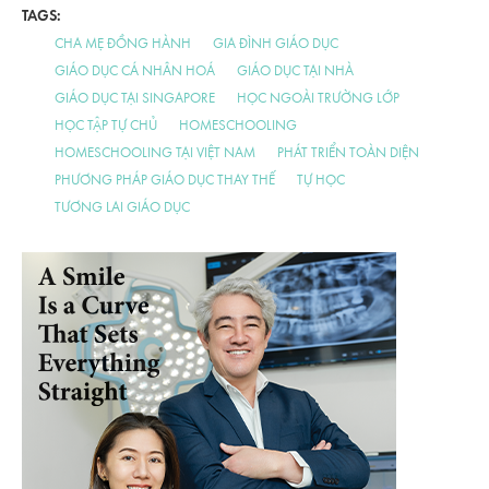
TAGS:
CHA MẸ ĐỒNG HÀNH
GIA ĐÌNH GIÁO DỤC
GIÁO DỤC CÁ NHÂN HOÁ
GIÁO DỤC TẠI NHÀ
GIÁO DỤC TẠI SINGAPORE
HỌC NGOÀI TRƯỜNG LỚP
HỌC TẬP TỰ CHỦ
HOMESCHOOLING
HOMESCHOOLING TẠI VIỆT NAM
PHÁT TRIỂN TOÀN DIỆN
PHƯƠNG PHÁP GIÁO DỤC THAY THẾ
TỰ HỌC
TƯƠNG LAI GIÁO DỤC