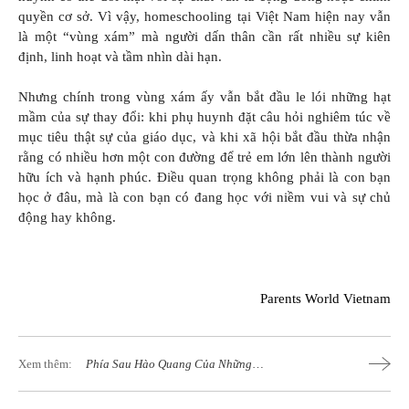
quyền cơ sở. Vì vậy, homeschooling tại Việt Nam hiện nay vẫn
là một “vùng xám” mà người dấn thân cần rất nhiều sự kiên
định, linh hoạt và tầm nhìn dài hạn.
Nhưng chính trong vùng xám ấy vẫn bắt đầu le lói những hạt
mầm của sự thay đổi: khi phụ huynh đặt câu hỏi nghiêm túc về
mục tiêu thật sự của giáo dục, và khi xã hội bắt đầu thừa nhận
rằng có nhiều hơn một con đường để trẻ em lớn lên thành người
hữu ích và hạnh phúc. Điều quan trọng không phải là con bạn
học ở đâu, mà là con bạn có đang học với niềm vui và sự chủ
động hay không.
Parents World Vietnam
Xem thêm:
Phía Sau Hào Quang Của Những
Trường Đại Học Có Tên Trên Bảng Xếp
Hạng