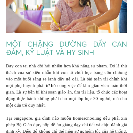
MỘT CHẶNG ĐƯỜNG ĐẦY CAN
ĐẢM, KỶ LUẬT VÀ HY SINH
Dạy con tại nhà đòi hỏi nhiều hơn khả năng sư phạm. Đó là thử
thách của sự kiên nhẫn khi con từ chối học bảng cửu chương
vào một buổi sáng se lạnh đầy uể oải. Là bài toán tài chính khi
một phụ huynh phải từ bỏ công việc để làm giáo viên toàn thời
gian. Là sự bền bỉ khi soạn giáo án, tìm tài liệu, tổ chức các hoạt
động thực hành không phải cho một lớp học 30 người, mà cho
một đứa trẻ duy nhất.
Tại Singapore, gia đình nào muốn homeschooling đều phải xin
phép Bộ Giáo dục, nộp đề án giảng dạy chi tiết và chịu đánh giá
định kỳ. Điều đó không chỉ thể hiện sự nghiêm túc của hệ thống,