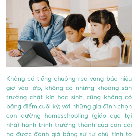
GIÁO DỤC
KỲ NGHỈ & ĐIỂM ĐẾN
QUÀ TẶNG & SỰ KIỆN
LIÊN HỆ
Không có tiếng chuông reo vang báo hiệu
giờ vào lớp, không có những khoảng sân
trường chật kín học sinh, cũng không có
bảng điểm cuối kỳ; với những gia đình chọn
con đường homeschooling (giáo dục tại
nhà) hành trình trưởng thành của con cái
họ được đánh giá bằng sự tự chủ, tính tò