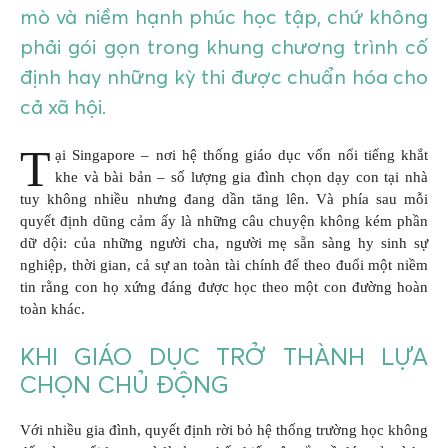
mò và niềm hạnh phúc học tập, chứ không
phải gói gọn trong khung chương trình cố
định hay những kỳ thi được chuẩn hóa cho
cả xã hội.
T
ại Singapore – nơi hệ thống giáo dục vốn nổi tiếng khắt
khe và bài bản – số lượng gia đình chọn dạy con tại nhà
tuy không nhiều nhưng đang dần tăng lên. Và phía sau mỗi
quyết định dũng cảm ấy là những câu chuyện không kém phần
dữ dội: của những người cha, người mẹ sẵn sàng hy sinh sự
nghiệp, thời gian, cả sự an toàn tài chính để theo đuổi một niềm
tin rằng con họ xứng đáng được học theo một con đường hoàn
toàn khác.
KHI GIÁO DỤC TRỞ THÀNH LỰA
CHỌN CHỦ ĐỘNG
Với nhiều gia đình, quyết định rời bỏ hệ thống trường học không