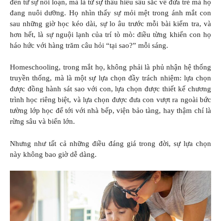
đến từ sự nổi loạn, mà là từ sự thấu hiểu sâu sắc về đứa trẻ mà họ
đang nuôi dưỡng. Họ nhìn thấy sự mỏi mệt trong ánh mắt con
sau những giờ học kéo dài, sự lo âu trước mỗi bài kiểm tra, và
hơn hết, là sự nguội lạnh của trí tò mò: điều từng khiến con họ
háo hức với hàng trăm câu hỏi “tại sao?” mỗi sáng.
Homeschooling, trong mắt họ, không phải là phủ nhận hệ thống
truyền thống, mà là một sự lựa chọn đầy trách nhiệm: lựa chọn
được đồng hành sát sao với con, lựa chọn được thiết kế chương
trình học riêng biệt, và lựa chọn được đưa con vượt ra ngoài bức
tường lớp học để tới với nhà bếp, viện bảo tàng, hay thậm chí là
rừng sâu và biển lớn.
Nhưng như tất cả những điều đáng giá trong đời, sự lựa chọn
này không bao giờ dễ dàng.