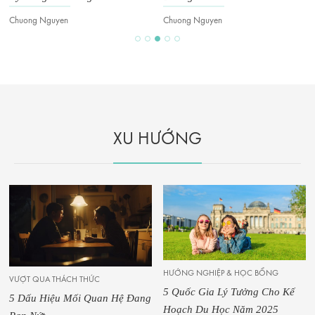
Chuong Nguyen
Chuong Nguyen
XU HƯỚNG
HƯỚNG NGHIỆP & HỌC BỔNG
VƯỢT QUA THÁCH THỨC
5 Quốc Gia Lý Tưởng Cho Kế
5 Dấu Hiệu Mối Quan Hệ Đang
Hoạch Du Học Năm 2025