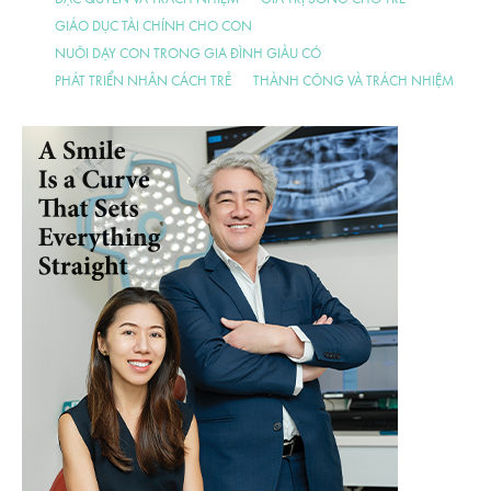
GIÁO DỤC TÀI CHÍNH CHO CON
NUÔI DẠY CON TRONG GIA ĐÌNH GIÀU CÓ
PHÁT TRIỂN NHÂN CÁCH TRẺ
THÀNH CÔNG VÀ TRÁCH NHIỆM