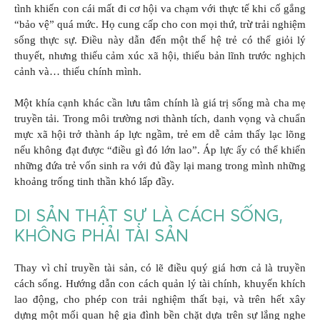
tình khiến con cái mất đi cơ hội va chạm với thực tế khi cố gắng
“bảo vệ” quá mức. Họ cung cấp cho con mọi thứ, trừ trải nghiệm
sống thực sự. Điều này dẫn đến một thế hệ trẻ có thể giỏi lý
thuyết, nhưng thiếu cảm xúc xã hội, thiếu bản lĩnh trước nghịch
cảnh và… thiếu chính mình.
Một khía cạnh khác cần lưu tâm chính là giá trị sống mà cha mẹ
truyền tải. Trong môi trường nơi thành tích, danh vọng và chuẩn
mực xã hội trở thành áp lực ngầm, trẻ em dễ cảm thấy lạc lõng
nếu không đạt được “điều gì đó lớn lao”. Áp lực ấy có thể khiến
những đứa trẻ vốn sinh ra với đủ đầy lại mang trong mình những
khoảng trống tinh thần khó lấp đầy.
DI SẢN THẬT SỰ LÀ CÁCH SỐNG,
KHÔNG PHẢI TÀI SẢN
Thay vì chỉ truyền tài sản, có lẽ điều quý giá hơn cả là truyền
cách sống. Hướng dẫn con cách quản lý tài chính, khuyến khích
lao động, cho phép con trải nghiệm thất bại, và trên hết xây
dựng một mối quan hệ gia đình bền chặt dựa trên sự lắng nghe