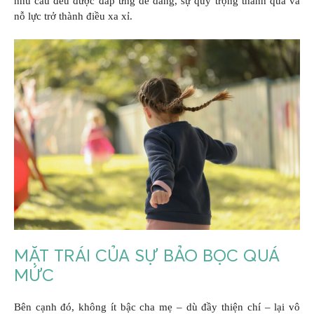
nhu cầu đều được đáp ứng dễ dàng, sự quý trọng thành quả và
nỗ lực trở thành điều xa xỉ.
MẶT TRÁI CỦA SỰ BẢO BỌC QUÁ
MỨC
Bên cạnh đó, không ít bậc cha mẹ – dù đầy thiện chí – lại vô