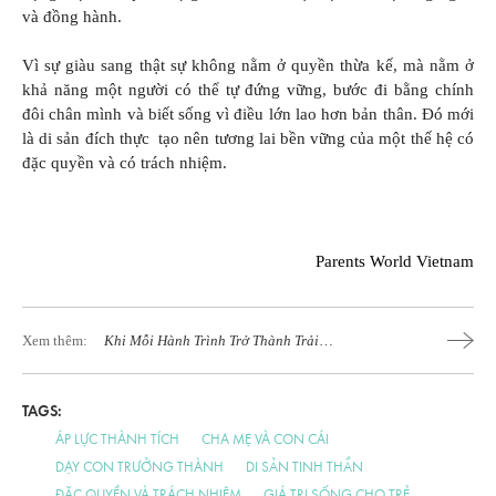
và đồng hành.
Vì sự giàu sang thật sự không nằm ở quyền thừa kế, mà nằm ở
khả năng một người có thể tự đứng vững, bước đi bằng chính
đôi chân mình và biết sống vì điều lớn lao hơn bản thân. Đó mới
là di sản đích thực tạo nên tương lai bền vững của một thế hệ có
đặc quyền và có trách nhiệm.
Parents World Vietnam
Xem thêm:
Khi Mỗi Hành Trình Trở Thành Trải
Nghiệm Đẳng Cấp
TAGS:
ÁP LỰC THÀNH TÍCH
CHA MẸ VÀ CON CÁI
DẠY CON TRƯỞNG THÀNH
DI SẢN TINH THẦN
ĐẶC QUYỀN VÀ TRÁCH NHIỆM
GIÁ TRỊ SỐNG CHO TRẺ