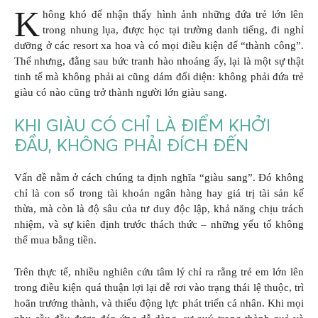
K
hông khó để nhận thấy hình ảnh những đứa trẻ lớn lên
trong nhung lụa, được học tại trường danh tiếng, đi nghỉ
dưỡng ở các resort xa hoa và có mọi điều kiện để “thành công”.
Thế nhưng, đằng sau bức tranh hào nhoáng ấy, lại là một sự thật
tinh tế mà không phải ai cũng dám đối diện: không phải đứa trẻ
giàu có nào cũng trở thành người lớn giàu sang.
KHI GIÀU CÓ CHỈ LÀ ĐIỂM KHỞI
ĐẦU, KHÔNG PHẢI ĐÍCH ĐẾN
Vấn đề nằm ở cách chúng ta định nghĩa “giàu sang”. Đó không
chỉ là con số trong tài khoản ngân hàng hay giá trị tài sản kế
thừa, mà còn là độ sâu của tư duy độc lập, khả năng chịu trách
nhiệm, và sự kiên định trước thách thức – những yếu tố không
thể mua bằng tiền.
Trên thực tế, nhiều nghiên cứu tâm lý chỉ ra rằng trẻ em lớn lên
trong điều kiện quá thuận lợi lại dễ rơi vào trạng thái lệ thuộc, trì
hoãn trưởng thành, và thiếu động lực phát triển cá nhân. Khi mọi