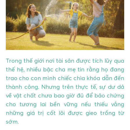
GIÁO DỤC
KỲ NGHỈ & ĐIỂM ĐẾN
QUÀ TẶNG & SỰ KIỆN
LIÊN HỆ
Trong thế giới nơi tài sản được tích lũy qua
thế hệ, nhiều bậc cha mẹ tin rằng họ đang
trao cho con mình chiếc chìa khóa dẫn đến
thành công. Nhưng trên thực tế, sự dư dả
về vật chất chưa bao giờ đủ để bảo chứng
cho tương lai bền vững nếu thiếu vắng
những giá trị cốt lõi được gieo trồng từ
sớm.