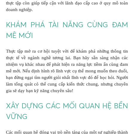
thực tập còn giúp tiếp cận với lãnh đạo cấp cao ở quy mô toàn
doanh nghiệp.
KHÁM PHÁ TÀI NĂNG CÙNG ĐAM
MÊ MỚI
Thực tập mở ra cơ hội tuyệt vời để khám phá những thông tin
thực tế về ngành nghề tương lai. Bạn hãy sẵn sàng nhận các
nhiệm vụ khác nhau để phát hiện ra năng lực tiềm ẩn cùng đam
mê mới. Nếu định hình rõ lĩnh vực cụ thể mong muốn theo đuổi,
bạn đừng ngại tìm người giỏi nhất lĩnh vực đó để học hỏi. Người
làm tổng quát có thể cung cấp kiến thức chung, nhưng chuyên
gia sẽ dạy bạn kỹ năng chuyên sâu!
XÂY DỰNG CÁC MỐI QUAN HỆ BỀN
VỮNG
Các mối quan hệ đóng vai trò nền tảng của một sự nghiệp thành