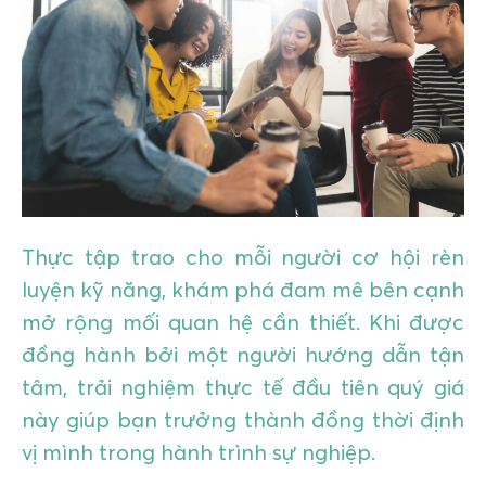
GIÁO DỤC
KỲ NGHỈ & ĐIỂM ĐẾN
QUÀ TẶNG & SỰ KIỆN
LIÊN HỆ
Thực tập trao cho mỗi người cơ hội rèn
luyện kỹ năng, khám phá đam mê bên cạnh
mở rộng mối quan hệ cần thiết. Khi được
đồng hành bởi một người hướng dẫn tận
tâm, trải nghiệm thực tế đầu tiên quý giá
này giúp bạn trưởng thành đồng thời định
vị mình trong hành trình sự nghiệp.