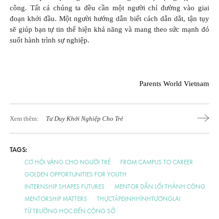
công. Tất cả chúng ta đều cần một người chỉ đường vào giai
đoạn khởi đầu. Một người hướng dẫn biết cách dẫn dắt, tận tụy
sẽ giúp bạn tự tin thể hiện khả năng và mang theo sức mạnh đó
suốt hành trình sự nghiệp.
Parents World Vietnam
Xem thêm:
Tư Duy Khởi Nghiệp Cho Trẻ
TAGS:
CƠ HỘI VÀNG CHO NGƯỜI TRẺ
FROM CAMPUS TO CAREER
GOLDEN OPPORTUNITIES FOR YOUTH
INTERNSHIP SHAPES FUTURES
MENTOR DẪN LỐI THÀNH CÔNG
MENTORSHIP MATTERS
THỰCTẬPĐỊNHHÌNHTƯƠNGLAI
TỪ TRƯỜNG HỌC ĐẾN CÔNG SỞ