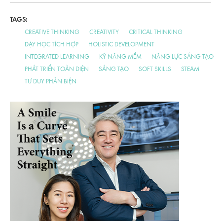
TAGS:
CREATIVE THINKING
CREATIVITY
CRITICAL THINKING
DẠY HỌC TÍCH HỢP
HOLISTIC DEVELOPMENT
INTEGRATED LEARNING
KỸ NĂNG MỀM
NĂNG LỰC SÁNG TẠO
PHÁT TRIỂN TOÀN DIỆN
SÁNG TẠO
SOFT SKILLS
STEAM
TƯ DUY PHẢN BIỆN