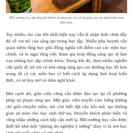
Môi trường học tập khuyến khích sự sáng tạo của trẻ sẽ giúp các em phát triển toàn
diện hơn.
Tuy nhiên, rào cản lớn nhất hiện nay vẫn là nhận thức chưa đầy
đủ về vai trò của sáng tạo trong học tập. Nhiều phụ huynh vẫn
quan niệm rằng học giỏi đồng nghĩa với điểm cao các môn học
chính, và lo ngại rằng việc tham gia hoạt động sáng tạo sẽ làm
xao nhãng học tập chính khóa. Trong khi đó, theo nhiều nghiên
cứu quốc tế, trẻ em có khả năng sáng tạo cao thường học tốt hơn
trong tất cả các môn học vì biết cách áp dụng linh hoạt kiến
thức, có tư duy mở và dám nghĩ khác.
Bên cạnh đó, giáo viên cũng cần được đào tạo lại về phương
pháp sư phạm sáng tạo. Một giáo viên truyền cảm hứng không
chỉ giỏi chuyên môn, mà còn biết đặt câu hỏi mở, tạo không
gian an toàn cho học sinh thử sai, khuyến khích phản biện và
công nhận những cách tiếp cận mới lạ. Môi trường học cần được
thiết kế như một “phòng thí nghiệm ý tưởng” thay vì là nơi học
sinh chỉ ngồi nghe và ghi chép.