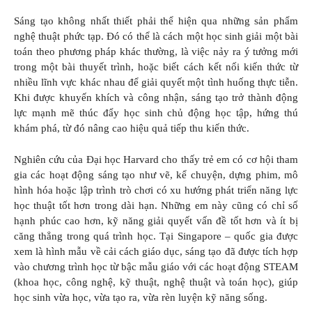
Sáng tạo không nhất thiết phải thể hiện qua những sản phẩm
nghệ thuật phức tạp. Đó có thể là cách một học sinh giải một bài
toán theo phương pháp khác thường, là việc nảy ra ý tưởng mới
trong một bài thuyết trình, hoặc biết cách kết nối kiến thức từ
nhiều lĩnh vực khác nhau để giải quyết một tình huống thực tiễn.
Khi được khuyến khích và công nhận, sáng tạo trở thành động
lực mạnh mẽ thúc đẩy học sinh chủ động học tập, hứng thú
khám phá, từ đó nâng cao hiệu quả tiếp thu kiến thức.
Nghiên cứu của Đại học Harvard cho thấy trẻ em có cơ hội tham
gia các hoạt động sáng tạo như vẽ, kể chuyện, dựng phim, mô
hình hóa hoặc lập trình trò chơi có xu hướng phát triển năng lực
học thuật tốt hơn trong dài hạn. Những em này cũng có chỉ số
hạnh phúc cao hơn, kỹ năng giải quyết vấn đề tốt hơn và ít bị
căng thẳng trong quá trình học. Tại Singapore – quốc gia được
xem là hình mẫu về cải cách giáo dục, sáng tạo đã được tích hợp
vào chương trình học từ bậc mẫu giáo với các hoạt động STEAM
(khoa học, công nghệ, kỹ thuật, nghệ thuật và toán học), giúp
học sinh vừa học, vừa tạo ra, vừa rèn luyện kỹ năng sống.