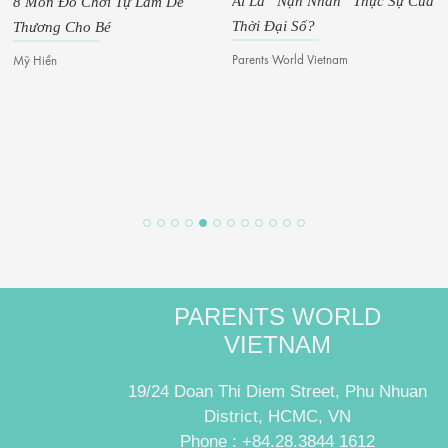
Ai Là “Nạn Nhân” Thực Sự Của
8 Món Đồ Chơi Tự Làm Dễ
Thời Đại Số?
Thương Cho Bé
Parents World Vietnam
Mỹ Hiền
PARENTS WORLD
VIETNAM
19/24 Doan Thi Diem Street, Phu Nhuan
District, HCMC, VN
Phone : +84.28.3844 1612