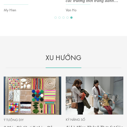
các trường thời trang danh
tiếng
My Hien
Van Ho
XU HƯỚNG
KỸ NĂNG SỐ
Ý TƯỞNG DIY