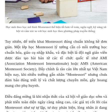
Học sinh theo học mô hình Montessori thể hiện tốt hơn về toán, ngôn ngữ, kỹ năng xã
hội và cảm xúc so với học sinh học theo phương pháp truyền thống.
Tuy nhiên, để triển khai Montessori đúng chuẩn không hề đơn
giản. Một lớp học Montessori lý tưởng cần có môi trường học
chuẩn hóa, giáo cụ nhập khẩu, và đặc biệt là đội ngũ giáo viên
được đào tạo bài bản từ các tổ chức quốc tế như AMI
(Association Montessori Internationale) hoặc AMS (American
Montessori Society). Đây chính là rào cản lớn nhất tại Việt Nam
hiện nay, khi nhiều trường gắn nhãn “Montessori” nhưng chưa
đảm bảo đúng triết lý và chất lượng chuyên môn, gây hoang
mang cho phụ huynh.
Điều đáng mừng là khi nhận thức của xã hội về giáo dục sớm và
phát triển toàn diện ngày càng nâng cao, các giá trị cốt lõi của
Montessori như sự tự lập, tư duy phản biện, lòng nhân ái đang