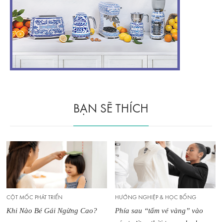
BẠN SẼ THÍCH
CỘT MỐC PHÁT TRIỂN
HƯỚNG NGHIỆP & HỌC BỔNG
Khi Nào Bé Gái Ngừng Cao?
Phía sau “tấm vé vàng” vào