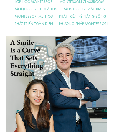
LỚP HỌC MONTESSORI
MONTESSORI CLASSROOM
MONTESSORI EDUCATION
MONTESSORI MATERIALS
MONTESSORI METHOD
PHÁT TRIỂN KỸ NĂNG SỐNG
PHÁT TRIỂN TOÀN DIỆN
PHƯƠNG PHÁP MONTESSORI