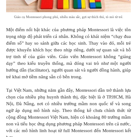
Giáo cụ Montessori phong phú, nhiều màu sắc, gợi sự thích thú, tò mò từ trẻ.
Một điểm nổi bật khác của phương pháp Montessori là việc tôn
trọng nhịp độ phát triển cá nhân. Không có khái niệm “chạy đua
điểm số” hay so sánh giữa các học sinh. Thay vào đó, mỗi trẻ
được khuyến khích học theo nhịp riêng, dưới sự quan sát và hỗ
trợ tinh tế của giáo viên. Giáo viên Montessori không “giảng
dạy” theo kiểu truyền thống, mà đóng vai trò như một người
hướng dẫn (facilitator), người quan sát và người đồng hành, giúp
trẻ khai mở tiềm năng sẵn có bên trong.
Tại Việt Nam, những năm gần đây, Montessori dần trở thành lựa
chọn của nhiều phụ huynh thành thị, đặc biệt là ở TP.HCM, Hà
Nội, Đà Nẵng, nơi có nhiều trường mầm non quốc tế và song
ngữ áp dụng mô hình này. Theo thống kê chưa chính thức từ
cộng đồng Montessori Việt Nam, hiện có khoảng 80 trường mầm
non và tiểu học ứng dụng phương pháp Montessori trên cả nước,
với các mô hình linh hoạt từ full Montessori đến Montessori kết