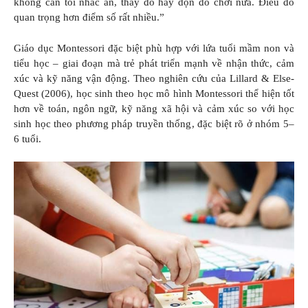
không cần tôi nhắc ăn, thay đồ hay dọn đồ chơi nữa. Điều đó
quan trọng hơn điểm số rất nhiều.”
Giáo dục Montessori đặc biệt phù hợp với lứa tuổi mầm non và
tiểu học – giai đoạn mà trẻ phát triển mạnh về nhận thức, cảm
xúc và kỹ năng vận động. Theo nghiên cứu của Lillard & Else-
Quest (2006), học sinh theo học mô hình Montessori thể hiện tốt
hơn về toán, ngôn ngữ, kỹ năng xã hội và cảm xúc so với học
sinh học theo phương pháp truyền thống, đặc biệt rõ ở nhóm 5–
6 tuổi.