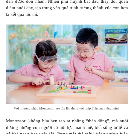
dần được đón nhận. Nhiều phụ huynh bắt đầu thay đổi quan
điểm nuôi dạy, tập trung vào quá trình trưởng thành của con hơn
là kết quả tức thì.
Với phương pháp Montessori, trẻ lớn lên đúng với nhịp điệu của riêng mình.
Montessori không hứa hẹn tạo ra những “thần đồng”, mà nuôi
dưỡng những con người có nội lực mạnh mẽ, biết sống tử tế và
có khả năng học suốt đời. Trong một thế giới không ngừng biến