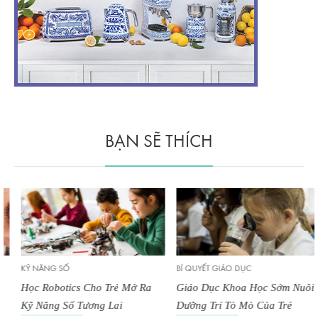
BẠN SẼ THÍCH
KỸ NĂNG SỐ
BÍ QUYẾT GIÁO DỤC
Học Robotics Cho Trẻ Mở Ra
Giáo Dục Khoa Học Sớm Nuôi
Kỹ Năng Số Tương Lai
Dưỡng Trí Tò Mò Của Trẻ