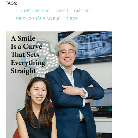
TAGS:
BÍ QUYẾT GIÁO DỤC
GIA SƯ
GIÁO DỤC
PHƯƠNG PHÁP GIÁO DỤC
TUTOR