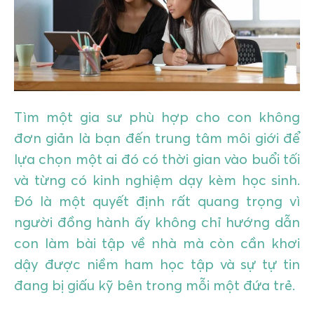
GIÁO DỤC
KỲ NGHỈ & ĐIỂM ĐẾN
QUÀ TẶNG & SỰ KIỆN
Tìm một gia sư phù hợp cho con không
LIÊN HỆ
đơn giản là bạn đến trung tâm môi giới để
lựa chọn một ai đó có thời gian vào buổi tối
và từng có kinh nghiệm dạy kèm học sinh.
Đó là một quyết định rất quang trọng vì
người đồng hành ấy không chỉ hướng dẫn
con làm bài tập về nhà mà còn cần khơi
dậy được niềm ham học tập và sự tự tin
đang bị giấu kỹ bên trong mỗi một đứa trẻ.