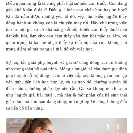
Điều quan trọng là cha mẹ phải thật sự hiểu con trước. Con đang
gặp khó khăn ở đâu? Điều gì khiến con chán học hay sợ học?
Khi đã nắm được những yếu tố đó, việc tìm kiếm người thầy
đồng hành sẽ không còn là chuyện may rủi. Hãy chú trọng việc
tìm ra một gia sư có khả năng kết nối, khiến con thấy thoải mái
đặt câu hỏi, làm cho con cảm thấy yên tâm khi mắc sai lầm, và
quan trọng là ba mẹ nhận thấy sự tiến bộ của con không chỉ
trong điểm số mà trong cả thái độ với việc học.
Sự hợp tác giữa phụ huynh và gia sư cũng đóng vai trò không
nhỏ trong toàn bộ quá trình. Một gia sư giỏi sẽ cần được gia đình
phụ huynh hỗ trợ đúng cách: từ việc sắp xếp không gian học tập
yên tĩnh, đến lịch học hợp lý, và sự trao đổi thường xuyên để
điều chỉnh phương pháp dạy nếu cần. Gia sư không nên bị xem
như “người giải bài thuê”, mà nên là một phần của hệ sinh thái
giáo dục mà con bạn đang sống, nơi mọi người cùng hướng đến
sự tiến bộ bền vững.