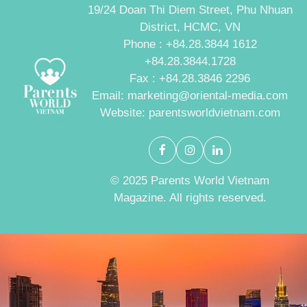
19/24 Doan Thi Diem Street, Phu Nhuan
District, HCMC, VN
Phone : +84.28.3844 1612
+84.28.3844.1728
Fax : +84.28.3846 2296
Email: marketing@oriental-media.com
Website: parentsworldvietnam.com
© 2025 Parents World Vietnam
Magazine. All rights reserved.