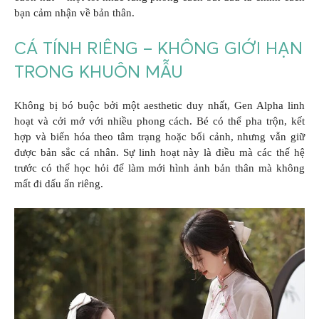
bạn cảm nhận về bản thân.
CÁ TÍNH RIÊNG – KHÔNG GIỚI HẠN
TRONG KHUÔN MẪU
Không bị bó buộc bởi một aesthetic duy nhất, Gen Alpha linh
hoạt và cởi mở với nhiều phong cách. Bé có thể pha trộn, kết
hợp và biến hóa theo tâm trạng hoặc bối cảnh, nhưng vẫn giữ
được bản sắc cá nhân. Sự linh hoạt này là điều mà các thế hệ
trước có thể học hỏi để làm mới hình ảnh bản thân mà không
mất đi dấu ấn riêng.