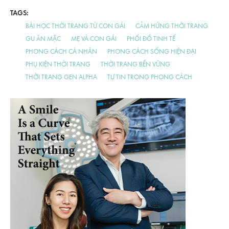
TAGS:
BÀI HỌC THỜI TRANG TỪ CON GÁI
CẢM HỨNG THỜI TRANG
GU ĂN MẶC
MẸ VÀ CON GÁI
PHỐI ĐỒ TINH TẾ
PHONG CÁCH CÁ NHÂN
PHONG CÁCH SỐNG HIỆN ĐẠI
PHỤ KIỆN THỜI TRANG
THỜI TRANG BỀN VỮNG
THỜI TRANG GEN ALPHA
TỰ TIN TRONG PHONG CÁCH