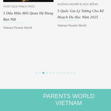
HƯỚNG NGHIỆP & HỌC BỔNG
VƯỢT QUA THÁCH THỨC
5 Quốc Gia Lý Tưởng Cho Kế
Ý
5 Dấu Hiệu Mối Quan Hệ Đang
Hoạch Du Học Năm 2025
8
Rạn Nứt
T
Vietnam Parents World
Vietnam Parents World
M
PARENTS WORLD
VIETNAM