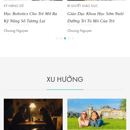
BÍ QUYẾT GIÁO DỤC
CỘT MỐC PHÁT TR
s Cho Trẻ Mở Ra
Giáo Dục Khoa Học Sớm Nuôi
Khi Nào Bé G
Tương Lai
Dưỡng Trí Tò Mò Của Trẻ
Chuong Nguyen
My Hien
XU HƯỚNG