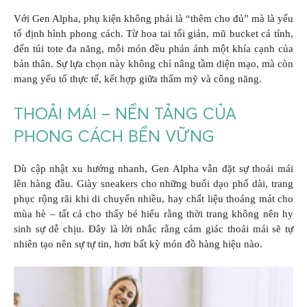
Với Gen Alpha, phụ kiện không phải là “thêm cho đủ” mà là yếu
tố định hình phong cách. Từ hoa tai tối giản, mũ bucket cá tính,
đến túi tote đa năng, mỗi món đều phản ánh một khía cạnh của
bản thân. Sự lựa chọn này không chỉ nâng tầm diện mạo, mà còn
mang yếu tố thực tế, kết hợp giữa thẩm mỹ và công năng.
THOẢI MÁI – NỀN TẢNG CỦA
PHONG CÁCH BỀN VỮNG
Dù cập nhật xu hướng nhanh, Gen Alpha vẫn đặt sự thoải mái
lên hàng đầu. Giày sneakers cho những buổi dạo phố dài, trang
phục rộng rãi khi di chuyển nhiều, hay chất liệu thoáng mát cho
mùa hè – tất cả cho thấy bé hiểu rằng thời trang không nên hy
sinh sự dễ chịu. Đây là lời nhắc rằng cảm giác thoải mái sẽ tự
nhiên tạo nên sự tự tin, hơn bất kỳ món đồ hàng hiệu nào.