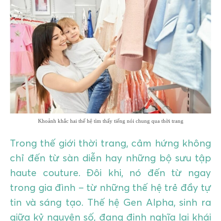
GIÁO DỤC
KỲ NGHỈ & ĐIỂM ĐẾN
QUÀ TẶNG & SỰ KIỆN
LIÊN HỆ
Khoảnh khắc hai thế hệ tìm thấy tiếng nói chung qua thời trang
Trong thế giới thời trang, cảm hứng không
chỉ đến từ sàn diễn hay những bộ sưu tập
haute couture. Đôi khi, nó đến từ ngay
trong gia đình – từ những thế hệ trẻ đầy tự
tin và sáng tạo. Thế hệ Gen Alpha, sinh ra
giữa kỷ nguyên số, đang định nghĩa lại khái